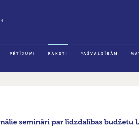
PĒTĪJUMI
RAKSTI
PAŠVALDĪBĀM
MA
onālie semināri par līdzdalības budžetu