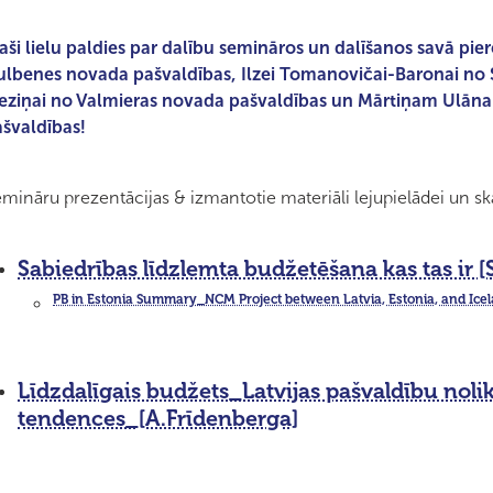
aši lielu paldies par dalību semināros un dalīšanos savā p
lbenes novada pašvaldības, Ilzei Tomanovičai-Baronai no 
ieziņai no Valmieras novada pašvaldības un Mārtiņam Ulān
švaldības!
mināru prezentācijas & izmantotie materiāli lejupielādei un ska
Sabiedrības līdzlemta budžetēšana kas tas ir 
PB in Estonia Summary_NCM Project between Latvia, Estonia, and Icela
Līdzdalīgais budžets_Latvijas pašvaldību nol
tendences_[A.Frīdenberga]