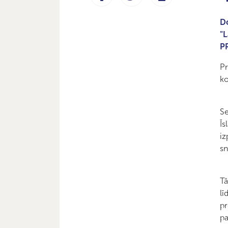
Do
"L
PR
Pr
ko
Se
Īs
iz
sn
Tā
lī
pr
pa