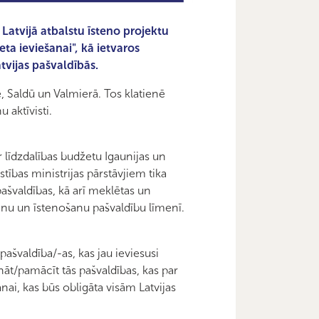
atvijā atbalstu īsteno projektu
ta ieviešanai", kā ietvaros
vijas pašvaldībās.
ē, Saldū un Valmierā. Tos klatienē
aktīvisti.
r līdzdalības budžetu Igaunijas un
stības ministrijas pārstāvjiem tika
pašvaldības, kā arī meklētas un
anu un īstenošanu pašvaldību līmenī.
ašvaldība/-as, kas jau ieviesusi
nāt/pamācīt tās pašvaldības, kas par
nai, kas būs obligāta visām Latvijas