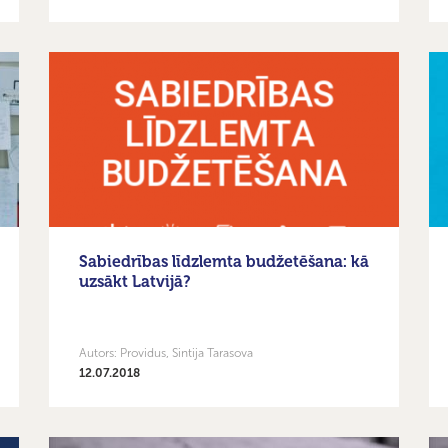
Sabiedrības līdzlemta budžetēšana: kā
uzsākt Latvijā?
Autors: Providus, Sintija Tarasova
12.07.2018