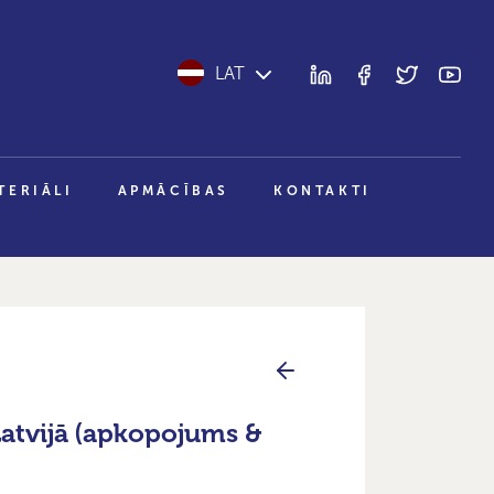
LAT
TERIĀLI
APMĀCĪBAS
KONTAKTI
 Latvijā (apkopojums &