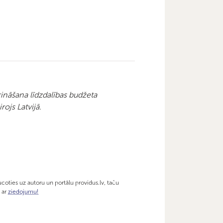
prināšana līdzdalības budžeta
rojs Latvijā.
coties uz autoru un portālu providus.lv, taču
v ar
ziedojumu!