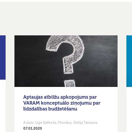
Aptaujas atbilžu apkopojums par
VARAM konceptuālo ziņojumu par
līdzdalības budžetēšanu
Autors: Līga Stafecka, Providus, Sintija Tarasova
07.01.2020