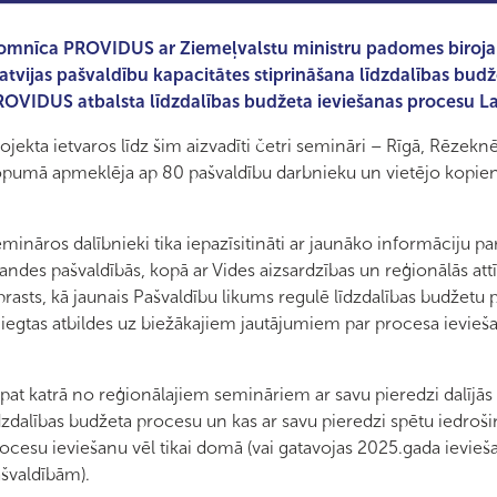
mnīca PROVIDUS ar Ziemeļvalstu ministru padomes biroja L
atvijas pašvaldību kapacitātes stiprināšana līdzdalības budže
OVIDUS atbalsta līdzdalības budžeta ieviešanas procesu Lat
ojekta ietvaros līdz šim aizvadīti četri semināri – Rīgā, Rēzekn
pumā apmeklēja ap 80 pašvaldību darbnieku un vietējo kopienu 
mināros dalībnieki tika iepazīsitināti ar jaunāko informāciju pa
landes pašvaldībās, kopā ar Vides aizsardzības un reģionālās attī
prasts, kā jaunais Pašvaldību likums regulē līdzdalības budžetu 
iegtas atbildes uz biežākajiem jautājumiem par procesa ievieš
pat katrā no reģionālajiem semināriem ar savu pieredzi dalījās p
dzdalības budžeta procesu un kas ar savu pieredzi spētu iedroši
ocesu ieviešanu vēl tikai domā (vai gatavojas 2025.gada ievieša
švaldībām).