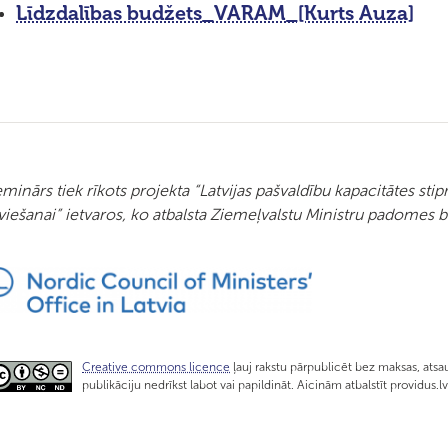
Līdzdalības budžets_VARAM_[Kurts Auza]
minārs tiek rīkots projekta “Latvijas pašvaldību kapacitātes sti
viešanai” ietvaros, ko atbalsta Ziemeļvalstu Ministru padomes bi
Creative commons licence
ļauj rakstu pārpublicēt bez maksas, atsau
publikāciju nedrīkst labot vai papildināt. Aicinām atbalstīt providus.l