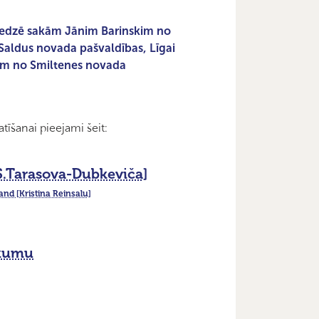
ieredzē sakām Jānim Barinskim no
Saldus novada pašvaldības, Līgai
am no Smiltenes novada
tīšanai pieejami šeit:
[S.Tarasova-Dubkeviča]
nd [Kristina Reinsalu]
ikumu