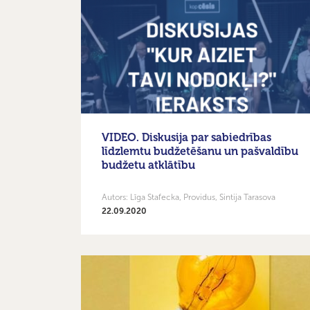
VIDEO. Diskusija par sabiedrības
līdzlemtu budžetēšanu un pašvaldību
budžetu atklātību
Autors: Līga Stafecka, Providus, Sintija Tarasova
22.09.2020