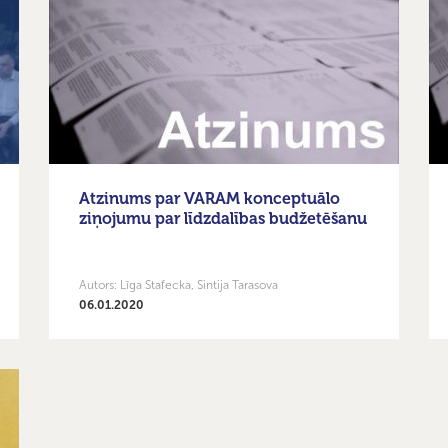
Atzinums par VARAM konceptuālo
ziņojumu par līdzdalības budžetēšanu
Autors: Līga Stafecka, Sintija Tarasova
06.01.2020