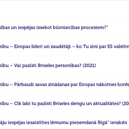
sības un iespējas izsekot būvniecības procesiem?”
enību – Eiropas līderi un zaudētāji – ko Tu zini par ES valstī
enību – Vai pazīsti Briseles personības? (2021)
ienību – Pārbaudi savas zināšanas par Eiropas nākotnes konf
nību – Cik labi tu pazīsti Briseles slengu un aktualitātes? (2
āju iespējas iesaistīties lēmumu pieņemšanā Rīgā” ieraksts