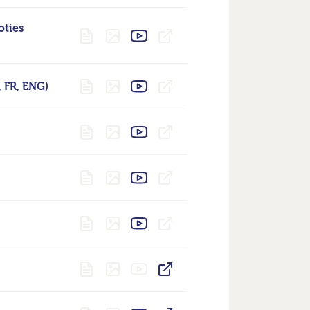
oties
, FR, ENG)