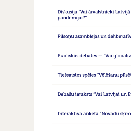
Diskusija “Vai ārvalstnieki Latvi
pandēmijai?”
Pilsoņu asamblejas un deliberatī
Publiskās debates — “Vai globaliz
Tiešsaistes spēles “Vēlēšanu pils
Debašu ieraksts “Vai Latvijai un E
Interaktīva anketa “Novadu šķiro