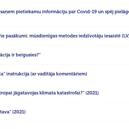
jā saņem pietiekamu informāciju par Covid-19 un spēj pielāg
vie pasākumi: mūsdienīgas metodes iedzīvotāju iesaistē (LV
ācija ir beigusies?”
ēta” instrukcija (ar vadītāja komentāriem)
iropai jāgatavojas klimata katastrofai?” (2021)
tava” (2021)