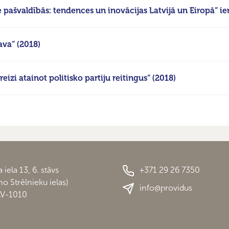
 pašvaldībās: tendences un inovācijas Latvijā un Eiropā” ier
ava” (2018)
eizi atainot politisko partiju reitingus” (2018)
 iela 13, 6. stāvs
+371 29 26 7350
 no Strēlnieku ielas)
info@providus
LV-1010