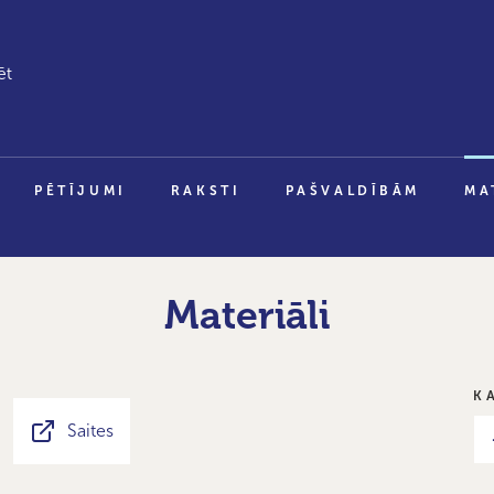
PĒTĪJUMI
RAKSTI
PAŠVALDĪBĀM
MA
Materiāli
K
Saites