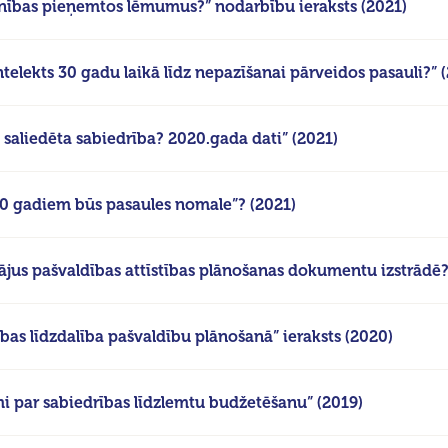
enības pieņemtos lēmumus?” nodarbību ieraksts (2021)
ntelekts 30 gadu laikā līdz nepazīšanai pārveidos pasauli?” 
– saliedēta sabiedrība? 2020.gada dati” (2021)
30 gadiem būs pasaules nomale”? (2021)
otājus pašvaldības attīstības plānošanas dokumentu izstrādē?
bas līdzdalība pašvaldību plānošanā” ieraksts (2020)
mi par sabiedrības līdzlemtu budžetēšanu” (2019)