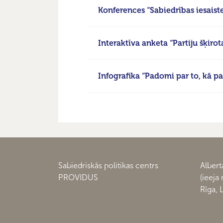
Konferences “Sabiedrības iesaiste
Interaktīva anketa “Partiju šķirot
Infografika “Padomi par to, kā par
Sabiedriskās politikas centrs
Alberta
PROVIDUS
(ieeja
Rīga, 