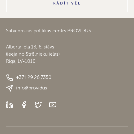
RĀDĪT VĒL
Sabiedriskās politikas centrs PROVIDUS
Alberta iela 13, 6. stāvs
(ieeja no Strēlnieku ielas)
Rīga, LV-1010
+371 29 26 7350
info@providus