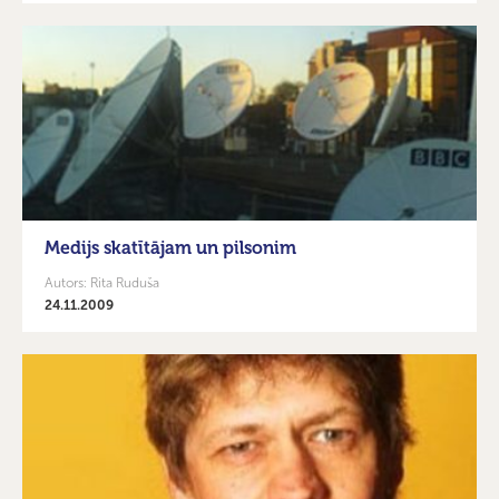
Medijs skatītājam un pilsonim
Autors: Rita Ruduša
24.11.2009