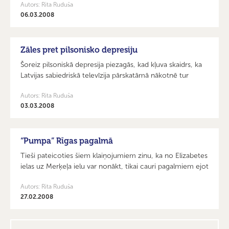
Autors: Rita Ruduša
06.03.2008
Zāles pret pilsonisko depresiju
Šoreiz pilsoniskā depresija piezagās, kad kļuva skaidrs, ka
Latvijas sabiedriskā televīzija pārskatāmā nākotnē tur
Autors: Rita Ruduša
03.03.2008
“Pumpa” Rīgas pagalmā
Tieši pateicoties šiem klaiņojumiem zinu, ka no Elizabetes
ielas uz Merķeļa ielu var nonākt, tikai cauri pagalmiem ejot
Autors: Rita Ruduša
27.02.2008