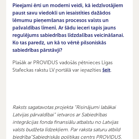
Pieejami ērti un moderni veidi, kā iedzīvotājiem
paust savu viedokli un iesaistīties dažādos
lēmumu pieņemšanas procesos valsts un
pašvaldības līmenī. Ar šādu ieceri tapis jauns
regulējums sabiedrības līdzdalības veicināšanai.
Ko tas paredz, un kā to vērtē pilsoniskās
sabiedrības pārstāvji?
Plašāk ar PROVIDUS vadošās pētnieces Līgas
Stafeckas rakstu LV portālā var iepazīties
šeit
.
Raksts sagatavotas projekta “Risinājumi labākai
Latvijas pārvaldībai” ietvaros ar Sabiedrības
integrācijas fonda finansiālu atbalstu no Latvijas
valsts budžeta līdzekļiem.
Par raksta saturu atbild
biedrība“Sabiedriskās politikas centrs PROVIDUS.