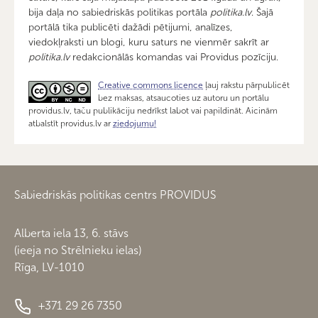
bija daļa no sabiedriskās politikas portāla
politika.lv
. Šajā
portālā tika publicēti dažādi pētijumi, analīzes,
viedokļraksti un blogi, kuru saturs ne vienmēr sakrīt ar
politika.lv
redakcionālās komandas vai Providus pozīciju.
Creative commons licence
ļauj rakstu pārpublicēt
bez maksas, atsaucoties uz autoru un portālu
providus.lv, taču publikāciju nedrīkst labot vai papildināt. Aicinām
atbalstīt providus.lv ar
ziedojumu!
Sabiedriskās politikas centrs PROVIDUS
Alberta iela 13, 6. stāvs
(ieeja no Strēlnieku ielas)
Rīga, LV-1010
+371 29 26 7350