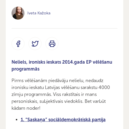
Iveta Kažoka
Neliels, ironisks ieskats 2014.gada EP vēlēšanu
programmās
Pirms vēlēšanām piedāvāju nelielu, nedaudz
ironisku ieskatu Latvijas vēlēšanu sarakstu 4000
zīmju programmās. Viss rakstītais ir mans
personiskais, subjektīvais viedoklis. Bet varbūt
kādam noder!
1. “Saskaņa” sociāldemokrātiskā partija