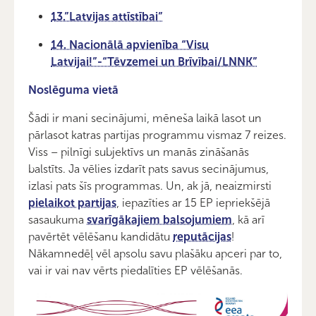
13.”Latvijas attīstībai”
14. Nacionālā apvienība “Visu
Latvijai!”-“Tēvzemei un Brīvībai/LNNK”
Noslēguma vietā
Šādi ir mani secinājumi, mēneša laikā lasot un
pārlasot katras partijas programmu vismaz 7 reizes.
Viss – pilnīgi subjektīvs un manās zināšanās
balstīts. Ja vēlies izdarīt pats savus secinājumus,
izlasi pats šīs programmas. Un, ak jā, neaizmirsti
pielaikot partijas
, iepazīties ar 15 EP iepriekšējā
sasaukuma
svarīgākajiem balsojumiem
, kā arī
pavērtēt vēlēšanu kandidātu
reputācijas
!
Nākamnedēļ vēl apsolu savu plašāku apceri par to,
vai ir vai nav vērts piedalīties EP vēlēšanās.