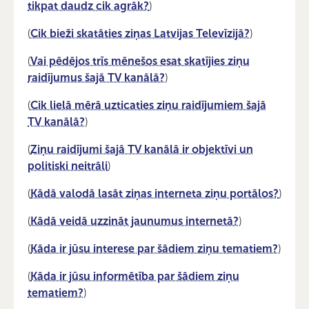
tikpat daudz cik agrāk?
)
(
Cik bieži skatāties ziņas Latvijas Televīzijā?
)
(
Vai pēdējos trīs mēnešos esat skatījies ziņu
raidījumus šajā TV kanālā?
)
(
Cik lielā mērā uzticaties ziņu raidījumiem šajā
TV kanālā?
)
(
Ziņu raidījumi šajā TV kanālā ir objektīvi un
politiski neitrāli
)
(
Kādā valodā lasāt ziņas interneta ziņu portālos?
)
(
Kādā veidā uzzināt jaunumus internetā?
)
(
Kāda ir jūsu interese par šādiem ziņu tematiem?
)
(
Kāda ir jūsu informētība par šādiem ziņu
tematiem?
)