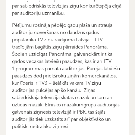
par sabiedriskās televīzijas ziņu konkurētspēja cīņā
par auditoriju uzmanību.
Pētījumu rosināja pēdējo gadu plaša un strauja
auditoriju novēršanās no daudzus gadus
populārākā TV ziņu raidījuma Latvijā – LTV
tradīcijām bagātās ziņu pārraides Panorāma.
Šodien uzticīgas Panorāmai galvenokārt ir tikai
gados vecākās latviešu paaudzes, kas ir arī LTV
1.programmas pamata auditorijas. Pārējās latviešu
paaudzes dod priekšroku ziņām komerckanālos,
kur līderis ir TV3 – lielākās vakara TV ziņu
auditorijas pulcējas ap šo kanālu. Ziņas
sabiedriskajā televīzijā skatās mazāk un tām arī
uzticas mazāk. Etnisko mazākumgrupu auditorijās
galvenais ziņnesis televīzijā ir PBK, tas šajās
auditorijās tiek uzskatīts arī par objektīvāko un
politiski neitrālāko ziņnesi.