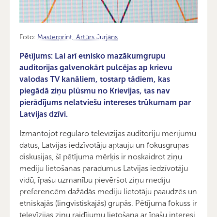
Foto:
Masterprint, Artūrs Jurjāns
Pētījums: Lai arī etnisko mazākumgrupu
auditorijas galvenokārt pulcējas ap krievu
valodas TV kanāliem, tostarp tādiem, kas
piegādā ziņu plūsmu no Krievijas, tas nav
pierādījums nelatviešu intereses trūkumam par
Latvijas dzīvi.
Izmantojot regulāro televīzijas auditoriju mērījumu
datus, Latvijas iedzīvotāju aptauju un fokusgrupas
diskusijas, šī pētījuma mērķis ir noskaidrot ziņu
mediju lietošanas paradumus Latvijas iedzīvotāju
vidū, īpašu uzmanību pievēršot ziņu mediju
preferencēm dažādās mediju lietotāju paaudzēs un
etniskajās (lingvistiskajās) grupās. Pētījuma fokuss ir
televīzijas ziņu raidījumu lietošana ar īpašu interesi