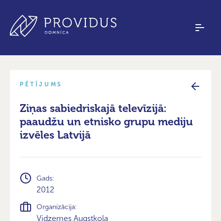
PĒTĪJUMS
Ziņas sabiedriskajā televīzijā:
paaudžu un etnisko grupu mediju
izvēles Latvijā
Gads:
2012
Organizācija:
Vidzemes Augstkola