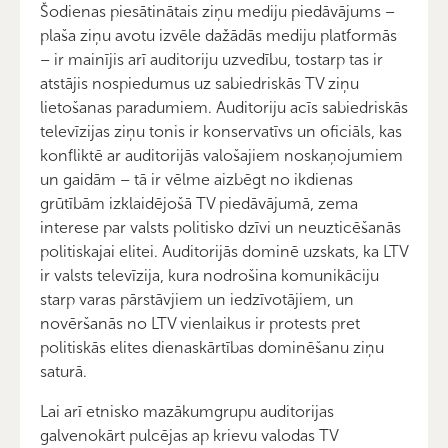
Šodienas piesātinātais ziņu mediju piedāvājums –
plaša ziņu avotu izvēle dažādās mediju platformās
– ir mainījis arī auditoriju uzvedību, tostarp tas ir
atstājis nospiedumus uz sabiedriskās TV ziņu
lietošanas paradumiem. Auditoriju acīs sabiedriskās
televīzijas ziņu tonis ir konservatīvs un oficiāls, kas
konfliktē ar auditorijās valošajiem noskaņojumiem
un gaidām – tā ir vēlme aizbēgt no ikdienas
grūtībām izklaidējošā TV piedāvājumā, zema
interese par valsts politisko dzīvi un neuzticēšanās
politiskajai elitei. Auditorijās dominē uzskats, ka LTV
ir valsts televīzija, kura nodrošina komunikāciju
starp varas pārstāvjiem un iedzīvotājiem, un
novēršanās no LTV vienlaikus ir protests pret
politiskās elites dienaskārtības dominēšanu ziņu
saturā.
Lai arī etnisko mazākumgrupu auditorijas
galvenokārt pulcējas ap krievu valodas TV