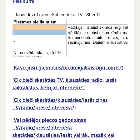
Pielikumi
(
Kas ir jūsu galvenais/nozīmīgākais ziņu avots?
)
(
Cik bieži skatāties TV, klausāties radio, lasāt
laikrakstus, lietojat internetu?
)
(
Cik bieži skatāties/klausāties/lasāt ziņas
TV/radio/presē/internetā?
)
(
Vai pēdējos piecos gados ziņas
TV/radio/presē/internetā
skatāties/klausāties/lasāt vairāk, mazāk vai