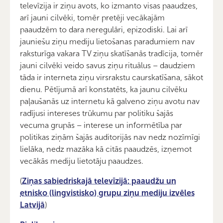
televīzija ir ziņu avots, ko izmanto visas paaudzes,
arī jauni cilvēki, tomēr pretēji vecākajām
paaudzēm to dara neregulāri, epizodiski. Lai arī
jauniešu ziņu mediju lietošanas paradumiem nav
raksturīga vakara TV ziņu skatīšanās tradīcija, tomēr
jauni cilvēki veido savus ziņu rituālus – daudziem
tāda ir interneta ziņu virsrakstu caurskatīšana, sākot
dienu. Pētījumā arī konstatēts, ka jaunu cilvēku
paļaušanās uz internetu kā galveno ziņu avotu nav
radījusi intereses trūkumu par politiku šajās
vecuma grupās – interese un informētība par
politikas ziņām šajās auditorijās nav nedz nozīmīgi
lielāka, nedz mazāka kā citās paaudzēs, izņemot
vecākās mediju lietotāju paaudzes.
(
Ziņas sabiedriskajā televīzijā: paaudžu un
etnisko (lingvistisko) grupu ziņu mediju izvēles
Latvijā
)