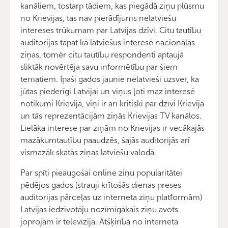
kanāliem, tostarp tādiem, kas piegādā ziņu plūsmu
no Krievijas, tas nav pierādījums nelatviešu
intereses trūkumam par Latvijas dzīvi. Citu tautību
auditorijas tāpat kā latviešus interesē nacionālās
ziņas, tomēr citu tautību respondenti aptaujā
sliktāk novērtēja savu informētību par šiem
tematiem. Īpaši gados jaunie nelatvieši uzsver, ka
jūtas piederīgi Latvijai un viņus ļoti maz interesē
notikumi Krievijā, viņi ir arī kritiski par dzīvi Krievijā
un tās reprezentācijām ziņās Krievijas TV kanālos.
Lielāka interese par ziņām no Krievijas ir vecākajās
mazākumtautību paaudzēs, šajās auditorijās arī
vismazāk skatās ziņas latviešu valodā.
Par spīti pieaugošai online ziņu popularitātei
pēdējos gados (strauji krītošās dienas preses
auditorijas pārceļas uz interneta ziņu platformām)
Latvijas iedzīvotāju nozīmīgākais ziņu avots
joprojām ir televīzija. Atšķirībā no interneta