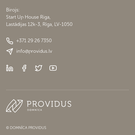
Birojs:
Start Up House Riga,
Lastādijas 12k-3, Rīga, LV-1050
+371 29 26 7350
info@providus.lv
© DOMNĪCA PROVIDUS