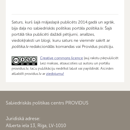
Saturs, kurš šajā mājaslapā publicēts 2014.gadā un agrāk,
bija daļa no sabiedriskās politikas portāla
politika.lv
. Šajā
portālā tika publicēti dažādi pētijumi, analīzes,
viedokļraksti un blogi, kuru saturs ne vienmēr sakrīt ar
politika.lv
redakcionālās komandas vai Providus pozīciju.
Creative commons licence
ļauj rakstu pārpublicēt
bez maksas, atsaucoties uz autoru un portālu
providus.lv, taču publikāciju nedrīkst labot vai papildināt. Aicinām
atbalstīt providus.lv ar
ziedojumu!
Sabiedriskās politikas centrs PROVIDUS
Juridiskā adrese:
Alberta iela 13, Rīga, LV-1010