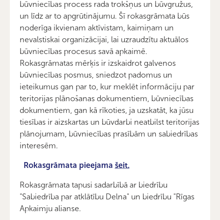
būvniecības process rada trokšņus un būvgružus,
un līdz ar to apgrūtinājumu. Šī rokasgrāmata būs
noderīga ikvienam aktīvistam, kaimiņam un
nevalstiskai organizācijai, lai uzraudzītu aktuālos
būvniecības procesus savā apkaimē.
Rokasgrāmatas mērķis ir izskaidrot galvenos
būvniecības posmus, sniedzot padomus un
ieteikumus gan par to, kur meklēt informāciju par
teritorijas plānošanas dokumentiem, būvniecības
dokumentiem, gan kā rīkoties, ja uzskatāt, ka jūsu
tiesības ir aizskartas un būvdarbi neatbilst teritorijas
plānojumam, būvniecības prasībām un sabiedrības
interesēm.
Rokasgrāmata pieejama
šeit.
Rokasgrāmata tapusi sadarbībā ar biedrību
"Sabiedrība par atklātību Delna" un biedrību "Rīgas
Apkaimju alianse.