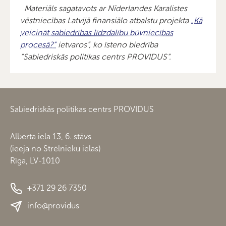
Materiāls sagatavots ar Nīderlandes Karalistes
vēstniecības Latvijā finansiālo atbalstu projekta
„Kā
veicināt sabiedrības līdzdalību būvniecības
procesā?“
ietvaros“, ko īsteno biedrība
“Sabiedriskās politikas centrs PROVIDUS“.
Sabiedriskās politikas centrs PROVIDUS
Alberta iela 13, 6. stāvs
(ieeja no Strēlnieku ielas)
Rīga, LV-1010
+371 29 26 7350
info@providus