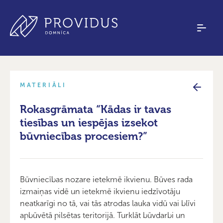
MATERIĀLI
Rokasgrāmata “Kādas ir tavas
tiesības un iespējas izsekot
būvniecības procesiem?”
Būvniecības nozare ietekmē ikvienu. Būves rada
izmaiņas vidē un ietekmē ikvienu iedzīvotāju
neatkarīgi no tā, vai tās atrodas lauka vidū vai blīvi
apbūvētā pilsētas teritorijā. Turklāt būvdarbi un