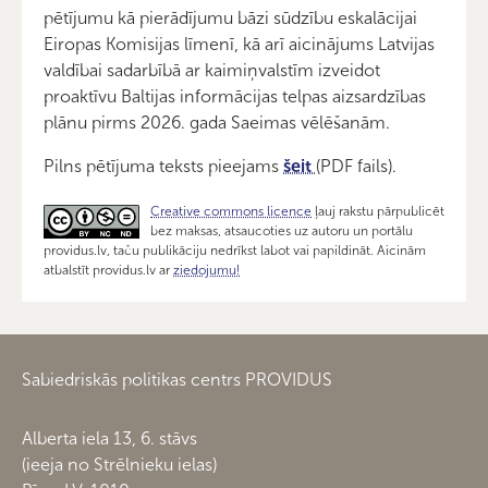
pētījumu kā pierādījumu bāzi sūdzību eskalācijai
Eiropas Komisijas līmenī, kā arī aicinājums Latvijas
valdībai sadarbībā ar kaimiņvalstīm izveidot
proaktīvu Baltijas informācijas telpas aizsardzības
plānu pirms 2026. gada Saeimas vēlēšanām.
Pilns pētījuma teksts pieejams
šeit
(PDF fails).
Creative commons licence
ļauj rakstu pārpublicēt
bez maksas, atsaucoties uz autoru un portālu
providus.lv, taču publikāciju nedrīkst labot vai papildināt. Aicinām
atbalstīt providus.lv ar
ziedojumu!
Sabiedriskās politikas centrs PROVIDUS
Alberta iela 13, 6. stāvs
(ieeja no Strēlnieku ielas)