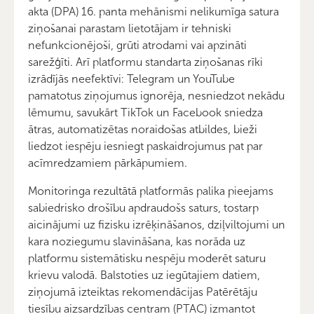
akta (DPA) 16. panta mehānismi nelikumīga satura
ziņošanai parastam lietotājam ir tehniski
nefunkcionējoši, grūti atrodami vai apzināti
sarežģīti. Arī platformu standarta ziņošanas rīki
izrādījās neefektīvi: Telegram un YouTube
pamatotus ziņojumus ignorēja, nesniedzot nekādu
lēmumu, savukārt TikTok un Facebook sniedza
ātras, automatizētas noraidošas atbildes, bieži
liedzot iespēju iesniegt paskaidrojumus pat par
acīmredzamiem pārkāpumiem.
Monitoringa rezultātā platformās palika pieejams
sabiedrisko drošību apdraudošs saturs, tostarp
aicinājumi uz fizisku izrēķināšanos, dziļviltojumi un
kara noziegumu slavināšana, kas norāda uz
platformu sistemātisku nespēju moderēt saturu
krievu valodā. Balstoties uz iegūtajiem datiem,
ziņojumā izteiktas rekomendācijas Patērētāju
tiesību aizsardzības centram (PTAC) izmantot