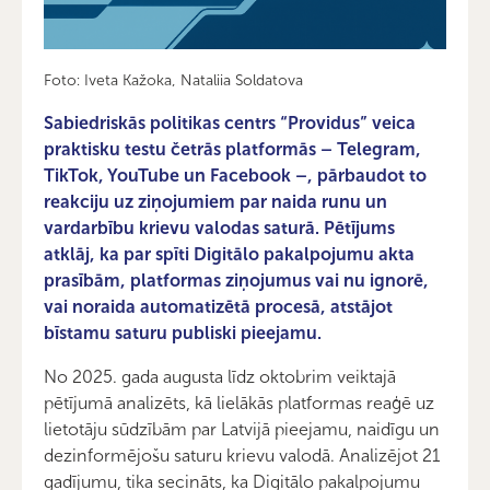
Foto: Iveta Kažoka, Nataliia Soldatova
Sabiedriskās politikas centrs “Providus” veica
praktisku testu četrās platformās – Telegram,
TikTok, YouTube un Facebook –, pārbaudot to
reakciju uz ziņojumiem par naida runu un
vardarbību krievu valodas saturā. Pētījums
atklāj, ka par spīti Digitālo pakalpojumu akta
prasībām, platformas ziņojumus vai nu ignorē,
vai noraida automatizētā procesā, atstājot
bīstamu saturu publiski pieejamu.
No 2025. gada augusta līdz oktobrim veiktajā
pētījumā analizēts, kā lielākās platformas reaģē uz
lietotāju sūdzībām par Latvijā pieejamu, naidīgu un
dezinformējošu saturu krievu valodā. Analizējot 21
gadījumu, tika secināts, ka Digitālo pakalpojumu