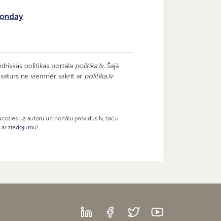
onday
driskās politikas portāla
politika.lv
. Šajā
u saturs ne vienmēr sakrīt ar
politika.lv
coties uz autoru un portālu providus.lv, taču
v ar
ziedojumu!