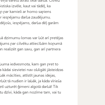
iņa varētu atrast tikai darbā. Citreiz
oistiska izvēle, kaut vai tādēļ, ka
top par kamieli ar homo sapiens
 par iespējamu darba zaudējumu.
radējošs, iespējams, darba dēļ garām
bā dzimumu lomas var būt arī pretējas
 jautājums par cilvēku attiecībām kopumā
un realizēt gan savu, gan arī partnera
 labuma iedvesmota, kam gan pret to
a kādai sievietei nav obligāti jāsteidzas
k mācīties, attīstīt jaunas idejas,
rbūt tā nudien ir labāk, ja kāda vīrieša
tī uzturēt ģimeni algotā darbā! Tik
tu dzīvi, kāda gan nozīme tam, vai tu