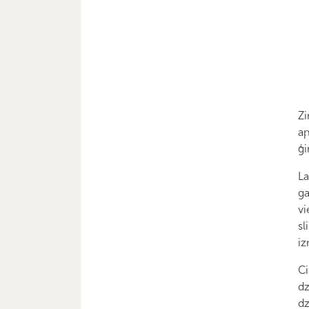
Zi
ap
ģi
La
ga
vi
sl
iz
Ci
dz
dz