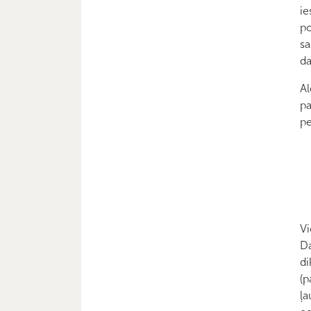
ie
po
sa
da
Al
pa
pe
Vi
Da
di
(p
ļa