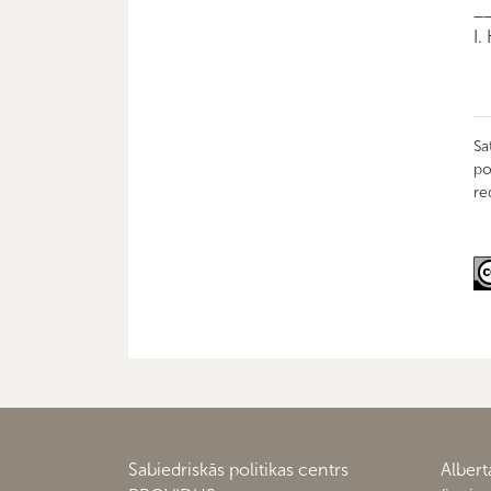
_
I.
Sa
po
re
Sabiedriskās politikas centrs
Alberta