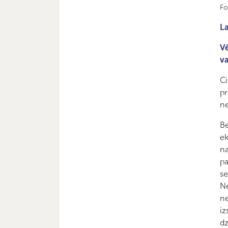
Fo
La
Vē
va
Ci
p
ne
Be
ek
na
pa
se
Ne
ne
iz
dz