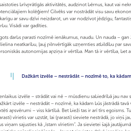
saistoties brīvprātīgās aktivitātēs, audzinot bērnus, kaut vai ne
tenciālajiem kolēģiem! Cilvēks var nostrādāt visu savu ekono
karīgu ar savu dzīvi neizdarot, un var nodzīvot jēdzīgu, fantasti
rbu. Visādi var gadīties.
gots darbs parasti nozīmē ienākumus, naudu. Un nauda – gan 
lielina neatkarību, ļauj pilnvērtīgāk uzņemties atbildību par sa
rsoniskās autonomijas apziņa ir vērtība. Man tā ir vērtība, bet atz
Dažkārt izvēle – nestrādāt – nozīmē to, ka kādam 
enlaikus izvēle – strādāt vai nē – mūsdienu sabiedrībā jau nav sais
žkārt izvēle – nestrādāt – nozīmē, ka kādam būs jāstrādā tavā vi
ktēti apsvērumi – viss kārtībā. Bet bieži tas ir arī tīrs egoisms.
arasti) vīrietis var uzstāt, lai (parasti) sieviete nestrādā, jo viņš j
us viņam sajusties kā „īstam vīrietim”. Ja sievietei šajā jautājumā