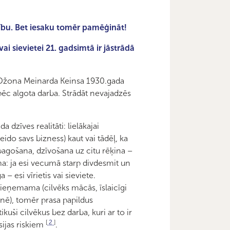
ību. Bet iesaku tomēr pamēģināt!
ai sievietei 21. gadsimtā ir jāstrādā
ta Džona Meinarda Keinsa 1930.gada
ēc algota darba. Strādāt nevajadzēs
 dzīves realitāti: lielākajai
veido savs bizness) kaut vai tādēļ, ka
 ubagošana, dzīvošana uz citu rēķina –
rma: ja esi vecumā starp divdesmit un
– esi vīrietis vai sieviete.
 pieņemama (cilvēks mācās, īslaicīgi
enē), tomēr prasa papildus
kuši cilvēkus bez darba, kuri ar to ir
[
2
]
sijas riskiem
.