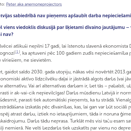
to:
Peter aka anemoneprojectors
tvijas sabiedrībā nav pieņemts apšaubīt darba nepieciešam
l viens viedoklis diskusijā par šķietami dīvaino jautājumu – v
i nav?
lvēcei atlikuši nepilni 17 gadi, lai īstenotu slavenā ekonomis
[
1
]
rognozi
, ka aptuveni pēc 100 gadiem zudīs nepieciešamība p
 vīriešiem, ne sievietēm.
t, gaidot saldo 2030. gada utopiju, nākas vēsi novērtēt 2013.gada
onomiski aktīvo līdzcilvēku daļai ir jāstrādā algots darbs (vai jā
v alternatīvu. Vai arī alternatīvas darbam ir, bet tās – pabalsti,
rasti ir ak-vai-cik nepievilcīgas! Darbs mūsdienu Latvijā ir no
šdesmit, parasti tiek automātiski pieņemts, ka tu strādā. Vienalga 
strādāšana izskatās pēc dīvainības, kas, lai gan var būt sociāli
spēj atrast darbu, iztiek no ietaupījumiem, tāda ir noruna ģim
skaidrojumu. Darbs tādu neprasa. Turklāt mēs visi taču esam sati
iļi nemierā. Ne velti bezdarbs tiek uzskatīts par vienu no depre