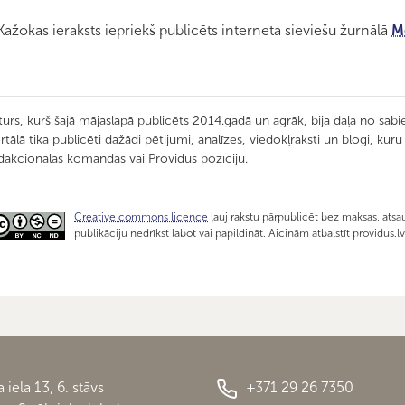
___________________________
 Kažokas ieraksts iepriekš publicēts interneta sieviešu žurnālā
M
turs, kurš šajā mājaslapā publicēts 2014.gadā un agrāk, bija daļa no sabie
rtālā tika publicēti dažādi pētijumi, analīzes, viedokļraksti un blogi, kur
dakcionālās komandas vai Providus pozīciju.
Creative commons licence
ļauj rakstu pārpublicēt bez maksas, atsau
publikāciju nedrīkst labot vai papildināt. Aicinām atbalstīt providus.l
 iela 13, 6. stāvs
+371 29 26 7350