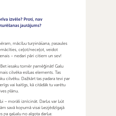
īva izvēle? Proti, nav
oturēšanas jautājums?
 piemēram, mācību turpināšana, pasaules
mācīties, ceļot/neceļot, veidot
venais – nedari pāri citiem un sev!
. Bet iesaku tomēr pamēģināt! Galu
ais cilvēka esības elements. Tas
ku cilvēku. Dažkārt tas padara tevi par
erīgs vai kaitīgs, kā citādāk tu varētu
īves plānu.
abi – morāli iznīcināt. Darbs var būt
aiņām savā kopumā visai bezjēdzīgajā
ies pa gabalu no algota darba: