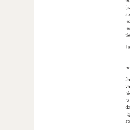
eg
(p
st
ie
Ie
ti
Ta
– 
– 
po
Ja
va
pi
ra
dz
il
st