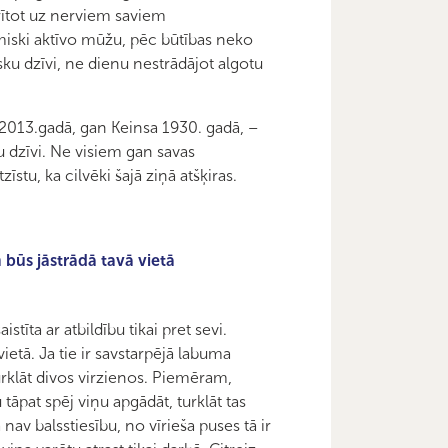
krītot uz nerviem saviem
miski aktīvo mūžu, pēc būtības neko
sku dzīvi, ne dienu nestrādājot algotu
2013.gadā, gan Keinsa 1930. gadā, –
vu dzīvi. Ne visiem gan savas
īstu, ka cilvēki šajā ziņā atšķiras.
būs jāstrādā tavā vietā
tīta ar atbildību tikai pret sevi.
etā. Ja tie ir savstarpējā labuma
 Turklāt divos virzienos. Piemēram,
au tāpat spēj viņu apgādāt, turklāt tas
 nav balsstiesību, no vīrieša puses tā ir