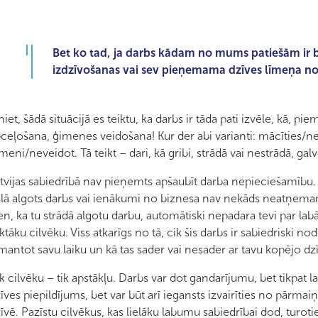
Bet ko tad, ja darbs kādam no mums patiešām ir br
izdzīvošanas vai sev pieņemama dzīves līmeņa n
niet, šādā situācijā es teiktu, ka darbs ir tāda pati izvēle, kā,
ceļošana, ģimenes veidošana! Kur der abi varianti: mācīties/ne
meni/neveidot. Tā teikt – dari, kā gribi, strādā vai nestrādā, gal
tvijas sabiedrībā nav pieņemts apšaubīt darba nepieciešamību
lā algots darbs vai ienākumi no biznesa nav nekāds neatņemam
en, ka tu strādā algotu darbu, automātiski nepadara tevi par labā
iktāku cilvēku. Viss atkarīgs no tā, cik šis darbs ir sabiedriski nod
mantot savu laiku un kā tas sader vai nesader ar tavu kopējo dz
k cilvēku – tik apstākļu. Darbs var dot gandarījumu, bet tikpat l
īves piepildījums, bet var būt arī iegansts izvairīties no pārm
īvē. Pazīstu cilvēkus, kas lielāku labumu sabiedrībai dod, turot