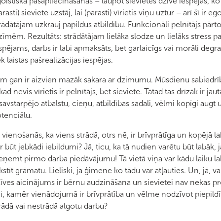
oistiska pašapliecināšanās – laupot sievietes dzīvē iespējas, ko v
arasti) sieviete uzstāj, lai (parasti) vīrietis viņu uztur – arī šī ir eg
rādātājam uzkrauj papildus atbildību. Funkcionāli pelnītājs pār
zīmēm. Rezultāts: strādātājam lielāka slodze un lielāks stress
spējams, darbs ir labi apmaksāts, bet garlaicīgs vai morāli deg
ek laistas pašrealizācijas iespējas.
m gan ir aizvien mazāk sakara ar dzimumu. Mūsdienu sabiedrī
kad nevis vīrietis ir pelnītājs, bet sieviete. Tātad tas drīzāk ir
savstarpējo atbalstu, cieņu, atbildības sadali, vēlmi kopīgi augt 
tenciālu.
 vienošanās, ka viens strādā, otrs nē, ir brīvprātīga un kopējā
r būt jebkādi iebildumi? Jā, ticu, ka tā nudien varētu būt labāk, j
eņemt pirmo darba piedāvājumu! Tā vietā viņa var kādu laiku labā
kstīt grāmatu. Lieliski, ja ģimene ko tādu var atļauties. Un, jā, va
īves aicinājums ir bērnu audzināšana un sievietei nav nekas pre
gi, kamēr vienādojumā ir brīvprātība un vēlme nodzīvot piepildī
rādā vai nestrādā algotu darbu?