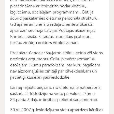
piesātināšanu ar ieslodzīto nodarbinātību,
izglītošanu, sociālajām programmām… Bet, ja
šobrīd paskatāmies cietuma personāla struktūru,
tad apmēram viena trešdaļa orientēta tikai uz
apsardzi,” secināja Latvijas Policijas akadēmijas
Krimināltiesību katedras asociētais profesors,
tiesību zinātņu doktors Vitolds Zahars.
Pret aizraušanos ar šaujamo strikti liecina vēl viens
nozīmīgs arguments. Gribu pievērst uzmanību
esošajam likumu paradoksam, par kuru pagaidām
nav aizdomājušies cīnītāji par cilvēktiesībām un
pacietīgi klusē arī paši ieslodzītie.
Lai nepieļautu bēgšanu no cietuma, amatpersonai
saskaņā ar Ieslodzījuma vietu pārvaldes likuma
24.panta 3.daļu ir tiesības pielietot šaujamieroci.
30.VII 2007.g. Ieslodzījuma vietu apsardzes kārtība (