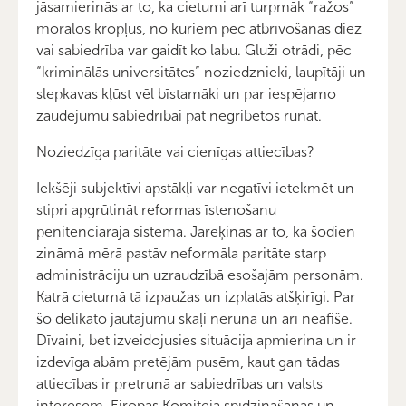
jāsamierinās ar to, ka cietumi arī turpmāk “ražos”
morālos kropļus, no kuriem pēc atbrīvošanas diez
vai sabiedrība var gaidīt ko labu. Gluži otrādi, pēc
“kriminālās universitātes” noziedznieki, laupītāji un
slepkavas kļūst vēl bīstamāki un par iespējamo
zaudējumu sabiedrībai pat negribētos runāt.
Noziedzīga paritāte vai cienīgas attiecības?
Iekšēji subjektīvi apstākļi var negatīvi ietekmēt un
stipri apgrūtināt reformas īstenošanu
penitenciārajā sistēmā. Jārēķinās ar to, ka šodien
zināmā mērā pastāv neformāla paritāte starp
administrāciju un uzraudzībā esošajām personām.
Katrā cietumā tā izpaužas un izplatās atšķirīgi. Par
šo delikāto jautājumu skaļi nerunā un arī neafišē.
Dīvaini, bet izveidojusies situācija apmierina un ir
izdevīga abām pretējām pusēm, kaut gan tādas
attiecības ir pretrunā ar sabiedrības un valsts
interesēm. Eiropas Komiteja spīdzināšanas un