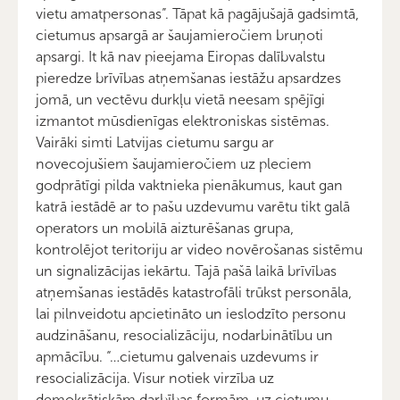
vietu amatpersonas”. Tāpat kā pagājušajā gadsimtā,
cietumus apsargā ar šaujamieročiem bruņoti
apsargi. It kā nav pieejama Eiropas dalībvalstu
pieredze brīvības atņemšanas iestāžu apsardzes
jomā, un vectēvu durkļu vietā neesam spējīgi
izmantot mūsdienīgas elektroniskas sistēmas.
Vairāki simti Latvijas cietumu sargu ar
novecojušiem šaujamieročiem uz pleciem
godprātīgi pilda vaktnieka pienākumus, kaut gan
katrā iestādē ar to pašu uzdevumu varētu tikt galā
operators un mobilā aizturēšanas grupa,
kontrolējot teritoriju ar video novērošanas sistēmu
un signalizācijas iekārtu. Tajā pašā laikā brīvības
atņemšanas iestādēs katastrofāli trūkst personāla,
lai pilnveidotu apcietināto un ieslodzīto personu
audzināšanu, resocializāciju, nodarbinātību un
apmācību. “…cietumu galvenais uzdevums ir
resocializācija. Visur notiek virzība uz
demokrātiskām darbības formām, uz cietumu