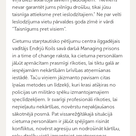
nevar garantēt jums pilnīgu drošību, tikai jūsu
taisnīga attieksme pret ieslodzītajiem.” Ne par velti
Ieslodzījuma vietu pārvaldes goda zīmē ir vārdi
“Taisnīgums pret visiem”.
Cietumu starptautisko pētījumu centra ilggadējais
vadītājs Endrjū Koils savā darbā Managing prisons
in a time of change raksta, ka cietuma personālam
jābūt apmācītam prasmīgi rīkoties, lai tiktu galā ar
iespējamām nekārtībām brīvības atņemšanas
iestādē. Taču viņiem jāizmanto pavisam citas
īpašas metodes un līdzekļi, kuri krasi atšķiras no
policijas un militāro spēku izmantojamajiem
speclīdzekļiem. Ir svarīgi profesionāli rīkoties, lai
nepieļautu nekārtības, novērstu nepakļaušanos
sākotnējā posmā. Pat vissarežģītākajā situācijā
cietuma personālam ir jābūt spējīgam risināt
konfliktus, novērst agresiju un nodrošināt kārtību,
roku dzelžu vietā izmantojot amatpersonas