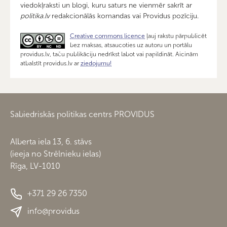
viedokļraksti un blogi, kuru saturs ne vienmēr sakrīt ar
politika.lv
redakcionālās komandas vai Providus pozīciju.
Creative commons licence
ļauj rakstu pārpublicēt
bez maksas, atsaucoties uz autoru un portālu
providus.lv, taču publikāciju nedrīkst labot vai papildināt. Aicinām
atbalstīt providus.lv ar
ziedojumu!
Sabiedriskās politikas centrs PROVIDUS
Alberta iela 13, 6. stāvs
(ieeja no Strēlnieku ielas)
Rīga, LV-1010
+371 29 26 7350
info@providus