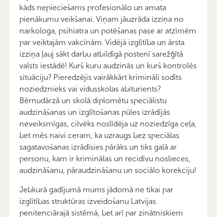
kāds nepieciešams profesionālo un amata
pienākumu veikšanai. Viņam jāuzrāda izziņa no
narkologa, psihiatra un potēšanas pase ar atzīmēm
par veiktajām vakcīnām. Vidējā izglītība un ārsta
izziņa ļauj sākt darbu atbildīgā postenī sarežģītā
valsts iestādē! Kurš kuru audzinās un kurš kontrolēs
situāciju? Pieredzējis vairākkārt krimināli sodīts
noziedznieks vai vidusskolas abiturients?
Bērnudārzā un skolā diplomētu speciālistu
audzināšanas un izglītošanas pūles izrādījās
neveiksmīgas, cilvēks noslīdēja uz noziedzīga ceļa,
bet mēs naivi ceram, ka uzraugs bez speciālas
sagatavošanas izrādīsies pārāks un tiks galā ar
personu, kam ir kriminālas un recidīvu noslieces,
audzināšanu, pāraudzināšanu un sociālo korekciju!
Jebkurā gadījumā mums jādomā ne tikai par
izglītības struktūras izveidošanu Latvijas
penitenciārajā sistēmā, bet arī par zinātniskiem