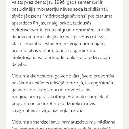
Valsts prezidents jau 1996. gada septembrī ir
pasludinājis moratoriju nāves soda izpildīšanai,
tāpēc jēdziens “mērķtiecīgs šāviens” pie cietuma
apsardzes līnijas, maigi sakot, izklausās
nekonsekventi, pretrunīgi un nehumāni. Turklāt,
daudzi cietumi Latvijā atrodas pilsētas robežās
blakus mācību iestādēm, dzīvojamām mājām,
tirdzniecības vietām, tāpēc šaujamieroču
pielietošana var apdraudēt apkārtējo iedzīvotāju
dzīvību.
Cietuma dienestiem galvenokārt jāveic preventīvi
pasākumi iestādes iekšējā teritorijā, lai apgrūtinātu
gatavošanos bēgšanai un novērstu tās
mēģinājumu jau sākotnēji. Prātīgāk ir nepieļaut
bēgšanu un aizturēt noziedznieku, nevis
izrēķināties ar viņu aizliegtajā zonā.
Cietuma apsardzei savu pamatuzdevumu pildīšanai
šaujamieroči nav nepieciešami, turklāt ļoti plašā