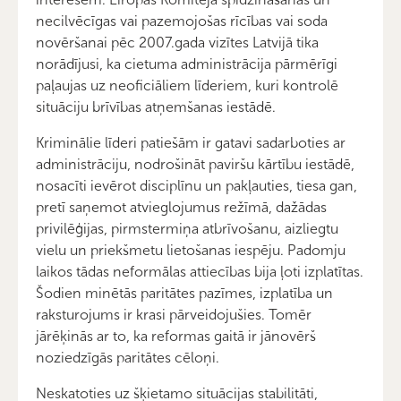
necilvēcīgas vai pazemojošas rīcības vai soda
novēršanai pēc 2007.gada vizītes Latvijā tika
norādījusi, ka cietuma administrācija pārmērīgi
paļaujas uz neoficiāliem līderiem, kuri kontrolē
situāciju brīvības atņemšanas iestādē.
Kriminālie līderi patiešām ir gatavi sadarboties ar
administrāciju, nodrošināt paviršu kārtību iestādē,
nosacīti ievērot disciplīnu un pakļauties, tiesa gan,
pretī saņemot atvieglojumus režīmā, dažādas
privilēģijas, pirmstermiņa atbrīvošanu, aizliegtu
vielu un priekšmetu lietošanas iespēju. Padomju
laikos tādas neformālas attiecības bija ļoti izplatītas.
Šodien minētās paritātes pazīmes, izplatība un
raksturojums ir krasi pārveidojušies. Tomēr
jārēķinās ar to, ka reformas gaitā ir jānovērš
noziedzīgās paritātes cēloņi.
Neskatoties uz šķietamo situācijas stabilitāti,