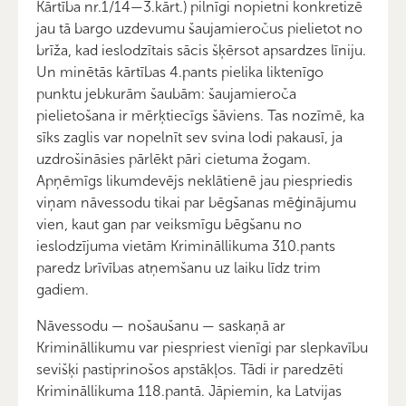
Kārtība nr.1/14—3.kārt.) pilnīgi nopietni konkretizē
jau tā bargo uzdevumu šaujamieročus pielietot no
brīža, kad ieslodzītais sācis šķērsot apsardzes līniju.
Un minētās kārtības 4.pants pielika liktenīgo
punktu jebkurām šaubām: šaujamieroča
pielietošana ir mērķtiecīgs šāviens. Tas nozīmē, ka
sīks zaglis var nopelnīt sev svina lodi pakausī, ja
uzdrošināsies pārlēkt pāri cietuma žogam.
Apņēmīgs likumdevējs neklātienē jau piespriedis
viņam nāvessodu tikai par bēgšanas mēģinājumu
vien, kaut gan par veiksmīgu bēgšanu no
ieslodzījuma vietām Krimināllikuma 310.pants
paredz brīvības atņemšanu uz laiku līdz trim
gadiem.
Nāvessodu — nošaušanu — saskaņā ar
Krimināllikumu var piespriest vienīgi par slepkavību
sevišķi pastiprinošos apstākļos. Tādi ir paredzēti
Krimināllikuma 118.pantā. Jāpiemin, ka Latvijas