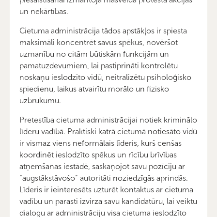
un nekārtības.
Cietuma administrācija tādos apstākļos ir spiesta
maksimāli koncentrēt savus spēkus, novēršot
uzmanību no citām būtiskām funkcijām un
pamatuzdevumiem, lai pastiprināti kontrolētu
noskaņu ieslodzīto vidū, neitralizētu psiholoģisko
spiedienu, laikus atvairītu morālo un fizisko
uzbrukumu.
Pretestība cietuma administrācijai notiek kriminālo
līderu vadībā. Praktiski katrā cietumā notiesāto vidū
ir vismaz viens neformālais līderis, kurš cenšas
koordinēt ieslodzīto spēkus un rīcību brīvības
atņemšanas iestādē, saskaņojot savu pozīciju ar
“augstākstāvošo” autoritāti noziedzīgās aprindās.
Līderis ir ieinteresēts uzturēt kontaktus ar cietuma
vadību un parasti izvirza savu kandidatūru, lai veiktu
dialogu ar administrāciju visa cietuma ieslodzīto