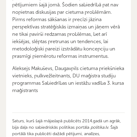
pētījumiem šajā jomā. Šodien sabiedrībā pat nav
nopietnas diskusijas par cietuma problēmām.
Pirms reformas sākšanas ir precīzi jāzina
perspektīvas stratēģiskās izmaiņas un jāņem vērā
ne tikai pavirši redzamas problēmas, bet arī
iekšējas, slēptas pretrunas un tendences, lai
metodoloģiski pareizi izstrādātu koncepciju un
prasmīgi piemērotu reformas instrumentus.
Aleksejs Makuševs, Daugavpils cietuma priekšnieka
vietnieks, pulkvežleitnants, DU maģistra studiju
programmas Sabiedrības un iestāžu vadība 3. kursa
maģistrants
Saturs, kurš šajā mājaslapā publicēts 2014.gadā un agrāk,
bija daļa no sabiedriskās politikas portāla
politika.lv
. Šajā
portālā tika publicēti dažādi pētijumi, analīzes,