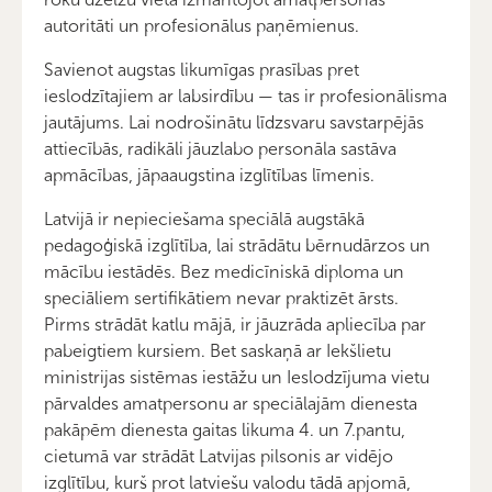
autoritāti un profesionālus paņēmienus.
Savienot augstas likumīgas prasības pret
ieslodzītajiem ar labsirdību — tas ir profesionālisma
jautājums. Lai nodrošinātu līdzsvaru savstarpējās
attiecībās, radikāli jāuzlabo personāla sastāva
apmācības, jāpaaugstina izglītības līmenis.
Latvijā ir nepieciešama speciālā augstākā
pedagoģiskā izglītība, lai strādātu bērnudārzos un
mācību iestādēs. Bez medicīniskā diploma un
speciāliem sertifikātiem nevar praktizēt ārsts.
Pirms strādāt katlu mājā, ir jāuzrāda apliecība par
pabeigtiem kursiem. Bet saskaņā ar Iekšlietu
ministrijas sistēmas iestāžu un Ieslodzījuma vietu
pārvaldes amatpersonu ar speciālajām dienesta
pakāpēm dienesta gaitas likuma 4. un 7.pantu,
cietumā var strādāt Latvijas pilsonis ar vidējo
izglītību, kurš prot latviešu valodu tādā apjomā,