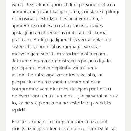
vārdā. Bez sekām ignorēt līdera personu cietuma
administrācija var tikai gadījumā, ja iestādē ir pilnīgi
nodrošināta ieslodzīto tiesību ievērošana, ir
apmierinoši notiesāto uzturēšanās sadzīves
apstākļi un amatpersonas rīcība atbilst likuma
prasībām. Pretējā gadījumā tiks veikta ieplānota
sistemātiska pretestības kampaņa, sākot ar
masveidīgām sūdzībām visādām institūcijām.
Jebkuru cietuma administrācijas pieļauto kļūdu,
pārkāpumu, esošo nepilnību vai trūkumu
ieslodzītie katrā ziņā izmantos savā labā, lai
piespiestu cietuma vadību samierināties ar
kompromisa variantu: mēs klusējam par tiesību
neievērošanu un trūkumiem — jūs pieverat acis uz
to, ka ne visi pienākumi no ieslodzīto puses tiks
izpildīti.
Protams, runājot par nepieciešamību izveidot
jaunas uzticīgas attiecības cietumā, nedrīkst atstāt