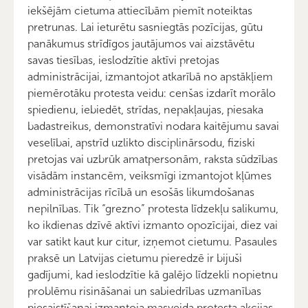
iekšējām cietuma attiecībām piemīt noteiktas
pretrunas. Lai ieturētu sasniegtās pozīcijas, gūtu
panākumus strīdīgos jautājumos vai aizstāvētu
savas tiesības, ieslodzītie aktīvi pretojas
administrācijai, izmantojot atkarībā no apstākļiem
piemērotāku protesta veidu: cenšas izdarīt morālo
spiedienu, iebiedēt, strīdas, nepakļaujas, piesaka
badastreikus, demonstratīvi nodara kaitējumu savai
veselībai, apstrīd uzlikto disciplinārsodu, fiziski
pretojas vai uzbrūk amatpersonām, raksta sūdzības
visādām instancēm, veiksmīgi izmantojot kļūmes
administrācijas rīcībā un esošās likumdošanas
nepilnības. Tik “grezno” protesta līdzekļu salikumu,
ko ikdienas dzīvē aktīvi izmanto opozīcijai, diez vai
var satikt kaut kur citur, izņemot cietumu. Pasaules
praksē un Latvijas cietumu pieredzē ir bijuši
gadījumi, kad ieslodzītie kā galējo līdzekli nopietnu
problēmu risināšanai un sabiedrības uzmanības
piesaistīšanai izmantoja masveida protesta akcijas