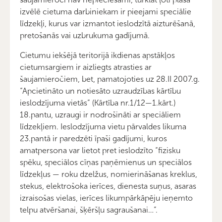
izvēlē cietuma darbiniekam ir pieejami speciālie
līdzekļi, kurus var izmantot ieslodzītā aizturēšanā,
pretošanās vai uzbrukuma gadījumā.
Cietumu iekšējā teritorijā ikdienas apstākļos
cietumsargiem ir aizliegts atrasties ar
šaujamieročiem, bet, pamatojoties uz 28.II 2007.g.
“Apcietināto un notiesāto uzraudzības kārtību
ieslodzījuma vietās” (Kārtība nr.1/12—1.kārt.)
18.pantu, uzraugi ir nodrošināti ar speciāliem
līdzekļiem. Ieslodzījuma vietu pārvaldes likuma
23.pantā ir paredzēti īpaši gadījumi, kuros
amatpersona var lietot pret ieslodzīto “fizisku
spēku, speciālos cīņas paņēmienus un speciālos
līdzekļus — roku dzelžus, nomierināšanas kreklus,
stekus, elektrošoka ierīces, dienesta suņus, asaras
izraisošas vielas, ierīces likumpārkāpēju ieņemto
telpu atvēršanai, šķēršļu sagraušanai…”.