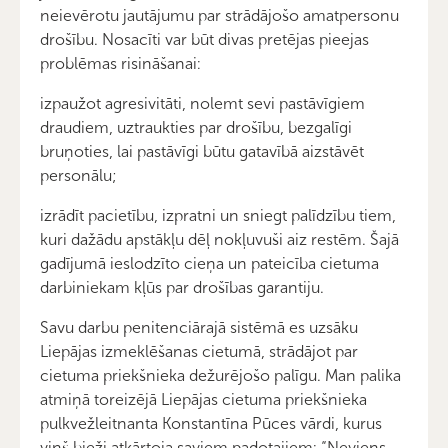
neievērotu jautājumu par strādājošo amatpersonu
drošību. Nosacīti var būt divas pretējas pieejas
problēmas risināšanai:
izpaužot agresivitāti, nolemt sevi pastāvīgiem
draudiem, uztraukties par drošību, bezgalīgi
bruņoties, lai pastāvīgi būtu gatavībā aizstāvēt
personālu;
izrādīt pacietību, izpratni un sniegt palīdzību tiem,
kuri dažādu apstākļu dēļ nokļuvuši aiz restēm. Šajā
gadījumā ieslodzīto cieņa un pateicība cietuma
darbiniekam kļūs par drošības garantiju.
Savu darbu penitenciārajā sistēmā es uzsāku
Liepājas izmeklēšanas cietumā, strādājot par
cietuma priekšnieka dežurējošo palīgu. Man palika
atmiņā toreizējā Liepājas cietuma priekšnieka
pulkvežleitnanta Konstantīna Pūces vārdi, kurus
viņš bieži atkārtoja saviem padotajiem: “Neviens