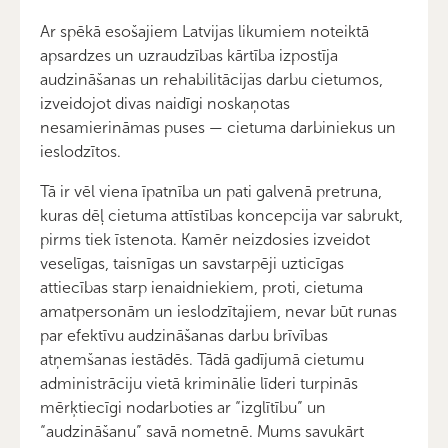
Ar spēkā esošajiem Latvijas likumiem noteiktā
apsardzes un uzraudzības kārtība izpostīja
audzināšanas un rehabilitācijas darbu cietumos,
izveidojot divas naidīgi noskaņotas
nesamierināmas puses — cietuma darbiniekus un
ieslodzītos.
Tā ir vēl viena īpatnība un pati galvenā pretruna,
kuras dēļ cietuma attīstības koncepcija var sabrukt,
pirms tiek īstenota. Kamēr neizdosies izveidot
veselīgas, taisnīgas un savstarpēji uzticīgas
attiecības starp ienaidniekiem, proti, cietuma
amatpersonām un ieslodzītajiem, nevar būt runas
par efektīvu audzināšanas darbu brīvības
atņemšanas iestādēs. Tādā gadījumā cietumu
administrāciju vietā kriminālie līderi turpinās
mērķtiecīgi nodarboties ar “izglītību” un
“audzināšanu” savā nometnē. Mums savukārt