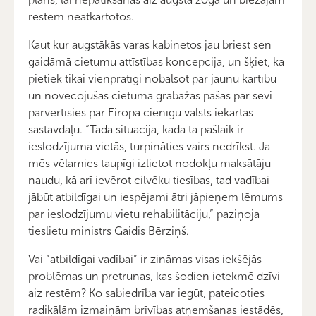
restēm neatkārtotos.
Kaut kur augstākās varas kabinetos jau briest sen
gaidāmā cietumu attīstības koncepcija, un šķiet, ka
pietiek tikai vienprātīgi nobalsot par jaunu kārtību
un novecojušās cietuma grabažas pašas par sevi
pārvērtīsies par Eiropā cienīgu valsts iekārtas
sastāvdaļu. “Tāda situācija, kāda tā pašlaik ir
ieslodzījuma vietās, turpināties vairs nedrīkst. Ja
mēs vēlamies taupīgi izlietot nodokļu maksātāju
naudu, kā arī ievērot cilvēku tiesības, tad vadībai
jābūt atbildīgai un iespējami ātri jāpieņem lēmums
par ieslodzījumu vietu rehabilitāciju,” paziņoja
tieslietu ministrs Gaidis Bērziņš.
Vai “atbildīgai vadībai” ir zināmas visas iekšējās
problēmas un pretrunas, kas šodien ietekmē dzīvi
aiz restēm? Ko sabiedrība var iegūt, pateicoties
radikālām izmaiņām brīvības atņemšanas iestādēs,