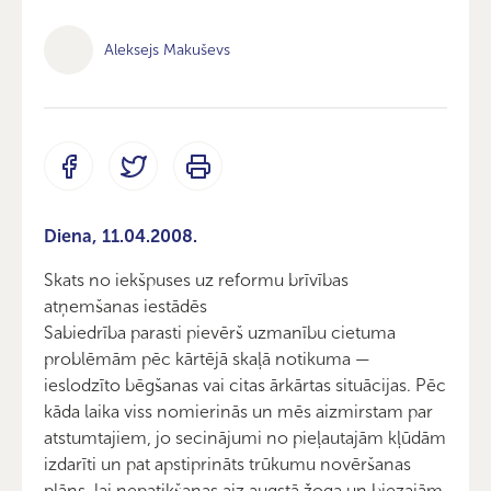
Aleksejs Makuševs
Diena, 11.04.2008.
Skats no iekšpuses uz reformu brīvības
atņemšanas iestādēs
Sabiedrība parasti pievērš uzmanību cietuma
problēmām pēc kārtējā skaļā notikuma —
ieslodzīto bēgšanas vai citas ārkārtas situācijas. Pēc
kāda laika viss nomierinās un mēs aizmirstam par
atstumtajiem, jo secinājumi no pieļautajām kļūdām
izdarīti un pat apstiprināts trūkumu novēršanas
plāns, lai nepatikšanas aiz augstā žoga un biezajām