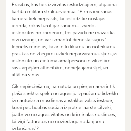
Prasības, kas tiek izvirzītas ieslodzītajiem, atgādina
kārtību militārā struktūrvienībā: “Pirms ieiešanas
kamerā tiek pieprasīts, lai ieslodzītie nostājas
ierindā, rokas turot gar sāniem… Izvedot
ieslodzītos no kamerām, tos pavada ne mazāk kā
divi uzraugi, un var izmantot dienesta suņus.”
Iepriekš minētās, kā arī citu likumu un noteikumu
prasības neizbēgami uzliek nepārvaramus šķēršļus
ieslodzīto un cietuma amatpersonu civilizētām
savstarpējām attiecībām, nepieļaujami šķeļ un
attālina viņus.
Cik nepieciešama, pamatota un pieņemama ir tik
plaša spektra spēku un agresiju izpaužamo līdzekļu
izmantošana mūsdienas apstākļos valsts iestādē,
kurai pēc būtības sociālā izpratnē jāārstē cilvēki,
jāatbrīvo no agresivitātes un kriminālas noslieces,
lai viņi “atturētos no noziedzīgu nodarījumu
izdarīšanas”?