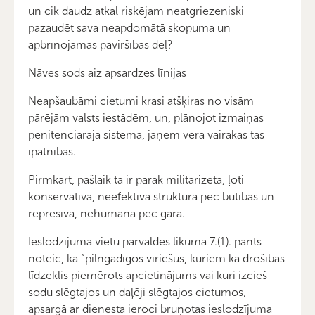
un cik daudz atkal riskējam neatgriezeniski
pazaudēt sava neapdomātā skopuma un
apbrīnojamās paviršības dēļ?
Nāves sods aiz apsardzes līnijas
Neapšaubāmi cietumi krasi atšķiras no visām
pārējām valsts iestādēm, un, plānojot izmaiņas
penitenciārajā sistēmā, jāņem vērā vairākas tās
īpatnības.
Pirmkārt, pašlaik tā ir pārāk militarizēta, ļoti
konservatīva, neefektīva struktūra pēc būtības un
represīva, nehumāna pēc gara.
Ieslodzījuma vietu pārvaldes likuma 7.(1). pants
noteic, ka “pilngadīgos vīriešus, kuriem kā drošības
līdzeklis piemērots apcietinājums vai kuri izcieš
sodu slēgtajos un daļēji slēgtajos cietumos,
apsargā ar dienesta ieroci bruņotas ieslodzījuma