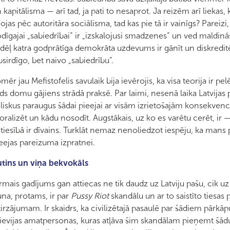
 kapitālisma — arī tad, ja pati to nesaprot. Ja reizēm arī liekas, 
gojas pēc autoritāra sociālisma, tad kas pie tā ir vainīgs? Pareizi, 
dīgajai „sabiedrībai” ir „izskalojusi smadzenes” un ved maldin
dēļ katra godprātīga demokrāta uzdevums ir gānīt un diskreditē
bsirdīgo, bet naivo „sabiedrību”.
mēr jau Mefistofelis savulaik bija ievērojis, ka visa teorija ir pe
ds domu gājiens strādā praksē. Par laimi, nesenā laika Latvijas 
eliskus paraugus šādai pieejai ar visām izrietošajām konsekven
ralizēt un kādu nosodīt. Augstākais, uz ko es varētu cerēt, ir 
tiesībā ir dīvains. Turklāt nemaz nenoliedzot iespēju, ka mans p
eejas pareizuma izpratnei.
tins un viņa bekvokāls
rmais gadījums gan attiecas ne tik daudz uz Latviju pašu, cik uz 
na, protams, ir par
Pussy Riot
skandālu un ar to saistīto tiesas 
tirzājumam. Ir skaidrs, ka civilizētajā pasaulē par šādiem pār
ievijas amatpersonas, kuras atļāva šim skandālam pieņemt šād