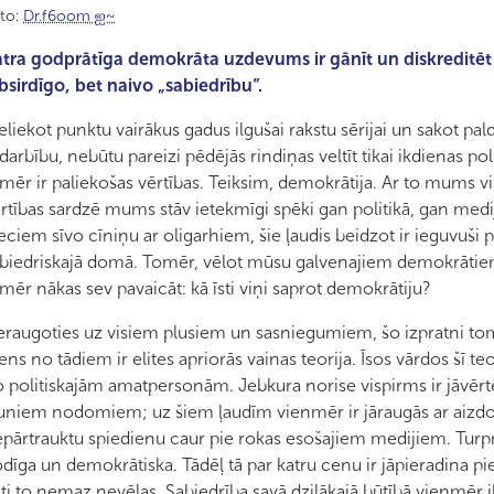
to:
Dr.f6oom ஐ~
tra godprātīga demokrāta uzdevums ir gānīt un diskreditēt 
bsirdīgo, bet naivo „sabiedrību”.
eliekot punktu vairākus gadus ilgušai rakstu sērijai un sakot pald
darbību, nebūtu pareizi pēdējās rindiņas veltīt tikai ikdienas pol
mēr ir paliekošas vērtības. Teiksim, demokrātija. Ar to mums viss
rtības sardzē mums stāv ietekmīgi spēki gan politikā, gan medi
eciem sīvo cīniņu ar oligarhiem, šie ļaudis beidzot ir ieguvuši pe
biedriskajā domā. Tomēr, vēlot mūsu galvenajiem demokrātiem
mēr nākas sev pavaicāt: kā īsti viņi saprot demokrātiju?
raugoties uz visiem plusiem un sasniegumiem, šo izpratni tom
ens no tādiem ir elites apriorās vainas teorija. Īsos vārdos šī teor
 politiskajām amatpersonām. Jebkura norise vispirms ir jāvēr
uniem nodomiem; uz šiem ļaudīm vienmēr ir jāraugās ar aizdo
pārtrauktu spiedienu caur pie rokas esošajiem medijiem. Turpretī
dīga un demokrātiska. Tādēļ tā par katru cenu ir jāpieradina pie 
ti to nemaz nevēlas. Sabiedrība savā dziļākajā būtībā vienmēr 