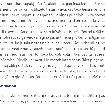
v pilsoniskās nepakļaušanās akcija, bet gan kaut kas cits. Un tas
rmērīgi bargu un politizētu tiesas prāvu, kas tāda tiešām arī bi
iteņu nevainīgumu, bet gan to, ka viņas principiāli būtu sodā
nimums administratīvi, bet ne ar diviem gadiem reālas brīvīb
riedumā tomēr nepiesaukt mūsu ēras 7. gadsimta baznīcas do
esību avotu. Daudz maz konstruktīvās balsis tieši šādi arī uzlūk
e ļoti savdabīgā veidā mēģina padarīt nepārprotamu huligānism
ek teikts, ka jaunkundzes ne tikai nav izdarījušas neko sliktu, be
ievijas varai viņas vajadzētu nevis sodīt, bet uz ceļiem lūgt pied
maz nerunāsim par to, kāda tad galu galā ir tā mūsu izpratne par
nšamies Krievijai iemācīt. Ne mazāk interesants šķiet pieņē
ti nepatīk politiskā vara, viņam/viņai iestājas cilvēktiesības ārd
vaini. Protams, ja vien mūs nevada pārliecība, ka viss, kas kaut
baņā un globālo sasilšanu — automātiski nāk par labu brīvībai 
x diaboli
rs lielisks piemērs elites apriorās vainas teorijai ir saistīts ar 
ferendumiem, precīzāk, par pilsoņu iniciatīvas tiesībām un ar t