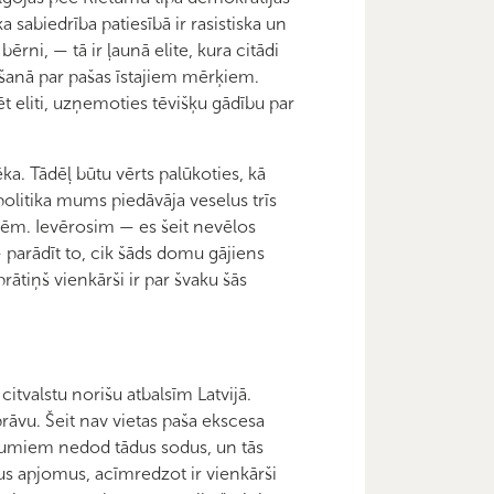
ka sabiedrība patiesībā ir rasistiska un
bērni, — tā ir ļaunā elite, kura citādi
āšanā par pašas īstajiem mērķiem.
t eliti, uzņemoties tēvišķu gādību par
lēka. Tādēļ būtu vērts palūkoties, kā
politika mums piedāvāja veselus trīs
cēm. Ievērosim — es šeit nevēlos
— parādīt to, cik šāds domu gājiens
rātiņš vienkārši ir par švaku šās
citvalstu norišu atbalsīm Latvijā.
prāvu. Šeit nav vietas paša ekscesa
kāpumiem nedod tādus sodus, un tās
us apjomus, acīmredzot ir vienkārši