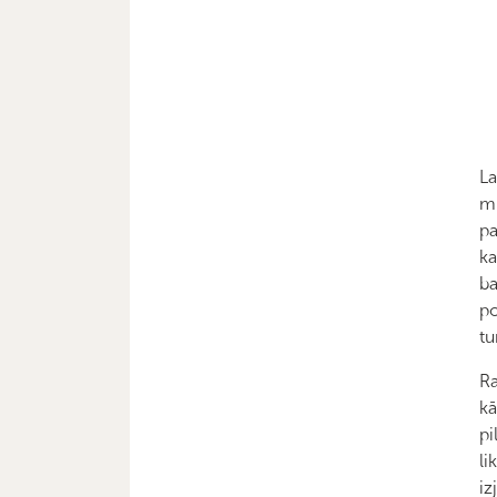
La
mi
pa
ka
ba
po
tu
Ra
kā
pi
li
iz