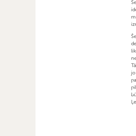
Še
id
mē
iz
Še
de
li
ne
Tā
jo
pa
pi
bū
Ļe