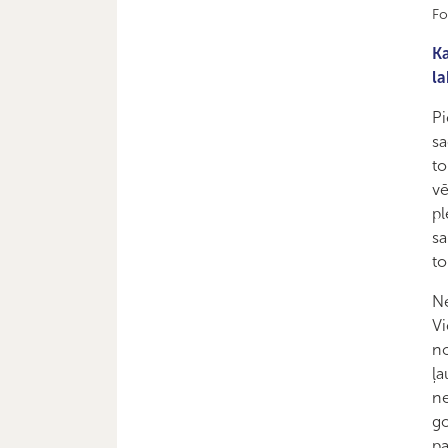
Fo
Ka
la
Pi
sa
to
vē
pl
sa
to
Ne
Vi
no
ļa
ne
go
pa