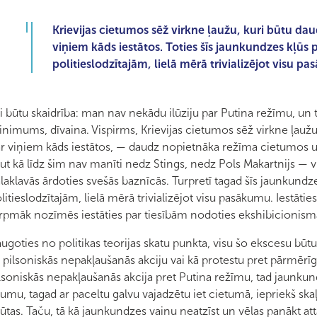
Krievijas cietumos sēž virkne ļaužu, kuri būtu daud
viņiem kāds iestātos. Toties šīs jaunkundzes kļūs 
politieslodzītajām, lielā mērā trivializējot visu p
i būtu skaidrība: man nav nekādu ilūziju par Putina režīmu, un ti
nimums, dīvaina. Vispirms, Krievijas cietumos sēž virkne ļaužu, 
r viņiem kāds iestātos, — daudz nopietnāka režīma cietumos 
ut kā līdz šim nav manīti nedz Stings, nedz Pols Makartnijs — v
laklavās ārdoties svešās baznīcās. Turpretī tagad šīs jaunkundz
litieslodzītajām, lielā mērā trivializējot visu pasākumu. Iestātie
rpmāk nozīmēs iestāties par tiesībām nodoties ekshibicionism
ugoties no politikas teorijas skatu punkta, visu šo ekscesu bū
 pilsoniskās nepakļaušanās akciju vai kā protestu pret pārmērīg
lsoniskās nepakļaušanās akcija pret Putina režīmu, tad jaunkun
kumu, tagad ar paceltu galvu vajadzētu iet cietumā, iepriekš sk
jūtas. Taču, tā kā jaunkundzes vainu neatzīst un vēlas panākt 