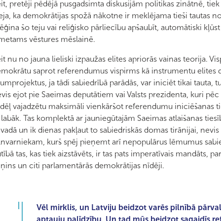
it, pretēji pēdējā pusgadsimta diskusijām politikas zinātnē, t
eja, ka demokrātijas spožā nākotne ir meklējama tieši tautas no
ģina šo teju vai reliģisko pārliecību apšaubīt, automātiski kļūst 
metams vēstures mēslainē.
it nu no jauna lieliski izpaužas elites apriorās vainas teorija. V
mokrātu saprot referendumus vispirms kā instrumentu elites d
kumprojektus, ja tādi sabiedrībā parādās, var iniciēt tikai tauta, 
vis ejot pie Saeimas deputātiem vai Valsts prezidenta, kuri pēc d
dēļ vajadzētu maksimāli vienkāršot referendumu iniciēšanas ti
 labāk. Tas komplektā ar jauniegūtajām Saeimas atlaišanas tiesī
vadā un ik dienas pakļaut to sabiedriskās domas tirānijai, nevis 
lnvarniekam, kurš spēj pieņemt arī nepopulārus lēmumus sabied
tībā tas, kas tiek aizstāvēts, ir tas pats imperatīvais mandāts, p
ņins un citi parlamentārās demokrātijas nīdēji.
Vēl mirklis, un Latviju beidzot varēs pilnībā pārva
aptauju palīdzību. Un tad mūs beidzot sagaidīs r