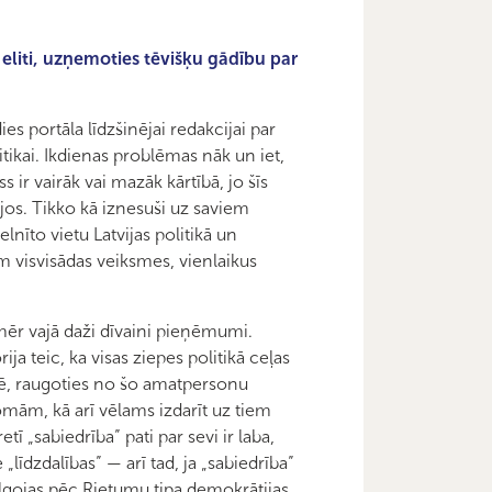
eliti, uzņemoties tēvišķu gādību par
ies portāla līdzšinējai redakcijai par
itikai. Ikdienas problēmas nāk un iet,
 ir vairāk vai mazāk kārtībā, jo šīs
jos. Tikko kā iznesuši uz saviem
lnīto vietu Latvijas politikā un
 visvisādas veiksmes, vienlaikus
ēr vajā daži dīvaini pieņēmumi.
ija teic, ka visas ziepes politikā ceļas
tē, raugoties no šo amatpersonu
mām, kā arī vēlams izdarīt uz tiem
 „sabiedrība” pati par sevi ir laba,
„līdzdalības” — arī tad, ja „sabiedrība”
ilgojas pēc Rietumu tipa demokrātijas