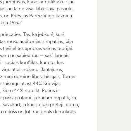
as jumpravas, kuras ar notikušo ir jau
s jau tā ne visai labā slava pasaulē.
ās, un Krievijas Pareizticīgo baznīcā.
 bija
kļūda
.”
riecāties. Tas, ka jebkurš, kurš
as mūsu auditorijas simpātijas, bija
tieši elites apriorās vainas teorijai.
varu un sabiedrību — sak’, ļaunais
 sociāls konflikts, kurā to, kas
las viņu attaisnošanu. Jautājums,
zīmīgi dominē liberālais gals. Tomēr
 taisnīgu atzīst 44% Krievijas
, šiem 44% noteikti Putins ir
u ir pašsaprotami: ja kādam nepatīk, ka
 Savukārt, ja kāds, gluži pretēji, domā,
ību mīlošs un ļoti racionāls demokrāts.