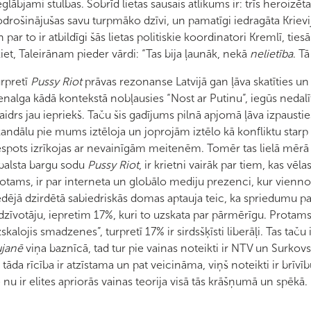
glābjami stulbas. Šobrīd lietas sausais atlikums ir: trīs heroizēt
drošinājušas savu turpmāko dzīvi, un pamatīgi iedragāta Krievija
 par to ir atbildīgi šās lietas politiskie koordinatori Kremlī, ties
iet, Taleirānam pieder vārdi: “Tas bija ļaunāk, nekā
nelietība
. Tā
rpretī
Pussy Riot
prāvas rezonanse Latvijā gan ļāva skatīties un p
enalga kādā kontekstā nobļausies “Nost ar Putinu”, iegūs nedalīt
aidrs jau iepriekš. Taču šis gadījums pilnā apjomā ļāva izpausties 
andālu pie mums iztēloja un joprojām iztēlo kā konfliktu starp 
spots izrīkojas ar nevainīgām meitenēm. Tomēr tas lielā mērā ir
balsta bargu sodu
Pussy Riot
, ir krietni vairāk par tiem, kas vē
otams, ir par interneta un globālo mediju prezenci, kur vienno
dējā dzirdētā sabiedriskās domas aptauja teic, ka spriedumu par
dzīvotāju, iepretim 17%, kuri to uzskata par pārmērīgu. Protams
zskalojis smadzenes”, turpretī 17% ir sirdsšķīsti liberāļi. Tas tač
ujanē
viņa baznīcā, tad tur pie vainas noteikti ir NTV un Surkovs.
 tāda rīcība ir atzīstama un pat veicināma, viņš noteikti ir brīv
 nu ir elites apriorās vainas teorija visā tās krāšņumā un spēkā.