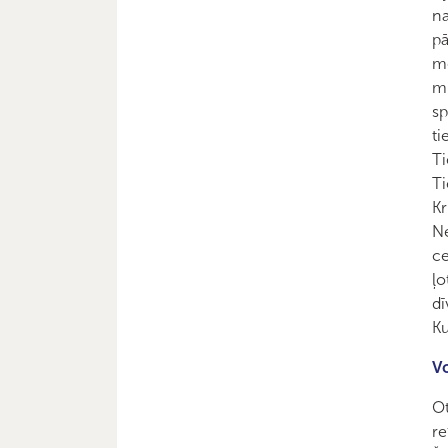
na
pā
me
mi
sp
ti
Ti
Ti
Kr
Ne
ce
ļo
dī
Ku
Vo
Ot
re