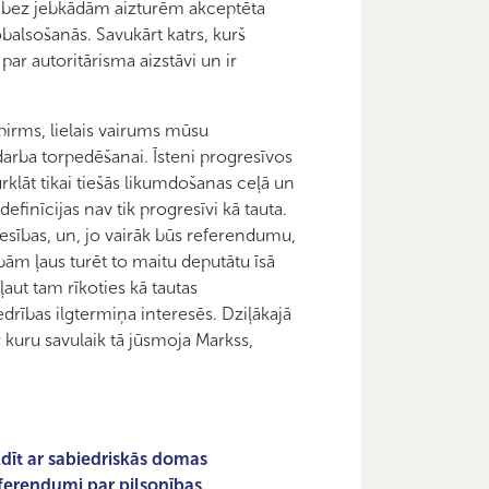
iek bez jebkādām aizturēm akceptēta
balsošanās. Savukārt katrs, kurš
par autoritārisma aizstāvi un ir
ispirms, lielais vairums mūsu
arba torpedēšanai. Īsteni progresīvos
turklāt tikai tiešās likumdošanas ceļā un
efinīcijas nav tik progresīvi kā tauta.
esības, un, jo vairāk būs referendumu,
bām ļaus turēt to maitu deputātu īsā
ļaut tam rīkoties kā tautas
rības ilgtermiņa interesēs. Dziļākajā
ar kuru savulaik tā jūsmoja Markss,
ldīt ar sabiedriskās domas
eferendumi par pilsonības