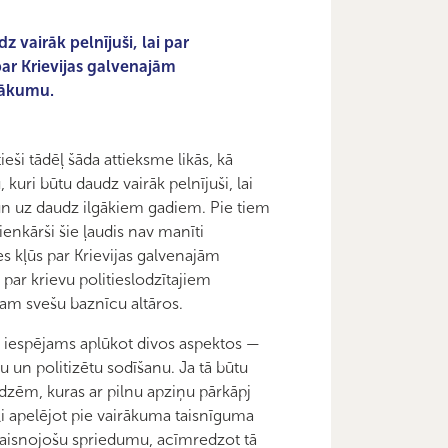
z vairāk pelnījuši, lai par
par Krievijas galvenajām
asākumu.
eši tādēļ šāda attieksme likās, kā
kuri būtu daudz vairāk pelnījuši, lai
un uz daudz ilgākiem gadiem. Pie tiem
ienkārši šie ļaudis nav manīti
es kļūs par Krievijas galvenajām
s par krievu politieslodzītajiem
am svešu baznīcu altāros.
tu iespējams aplūkot divos aspektos —
u un politizētu sodīšanu. Ja tā būtu
dzēm, kuras ar pilnu apziņu pārkāpj
aļi apelējot pie vairākuma taisnīguma
attaisnojošu spriedumu, acīmredzot tā