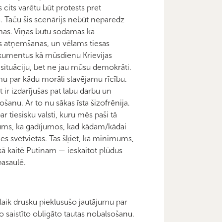
 cits varētu būt protests pret
ja. Taču šis scenārijs nebūt neparedz
mas. Viņas būtu sodāmas kā
as atņemšanas, un vēlams tiesas
kumentus kā mūsdienu Krievijas
o situāciju, bet ne jau mūsu demokrāti.
u par kādu morāli slavējamu rīcību.
t ir izdarījušas pat labu darbu un
ošanu. Ar to nu sākas īsta šizofrēnija.
 tiesisku valsti, kuru mēs paši tā
mums, ka gadījumos, kad kādam/kādai
īties svētvietās. Tas šķiet, kā minimums,
 kā kaitē Putinam — ieskaitot plūdus
pasaulē.
pašlaik drusku pieklusušo jautājumu par
o saistīto obligāto tautas nobalsošanu.