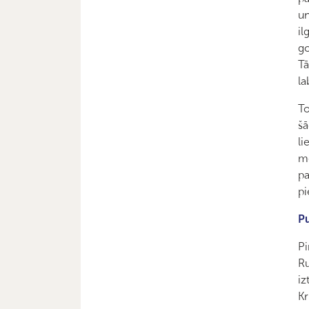
un
il
go
Tā
la
To
šā
li
mo
pa
pi
Pu
Pi
Ru
iz
Kr