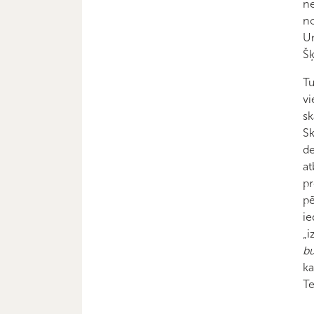
ne
no
Un
Šķ
Tu
vi
sk
Sk
de
at
pr
pē
ie
„i
b
ka
Te