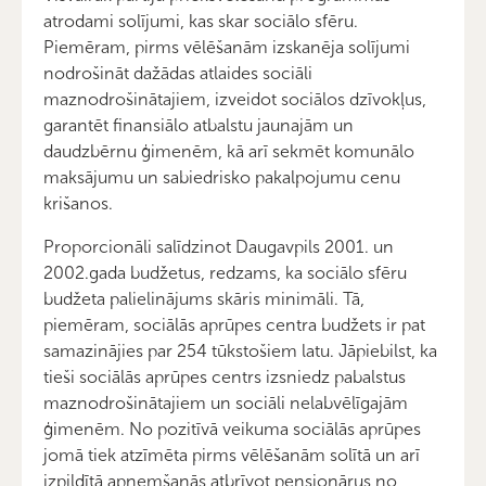
atrodami solījumi, kas skar sociālo sfēru.
Piemēram, pirms vēlēšanām izskanēja solījumi
nodrošināt dažādas atlaides sociāli
maznodrošinātajiem, izveidot sociālos dzīvokļus,
garantēt finansiālo atbalstu jaunajām un
daudzbērnu ģimenēm, kā arī sekmēt komunālo
maksājumu un sabiedrisko pakalpojumu cenu
krišanos.
Proporcionāli salīdzinot Daugavpils 2001. un
2002.gada budžetus, redzams, ka sociālo sfēru
budžeta palielinājums skāris minimāli. Tā,
piemēram, sociālās aprūpes centra budžets ir pat
samazinājies par 254 tūkstošiem latu. Jāpiebilst, ka
tieši sociālās aprūpes centrs izsniedz pabalstus
maznodrošinātajiem un sociāli nelabvēlīgajām
ģimenēm. No pozitīvā veikuma sociālās aprūpes
jomā tiek atzīmēta pirms vēlēšanām solītā un arī
izpildītā apņemšanās atbrīvot pensionārus no