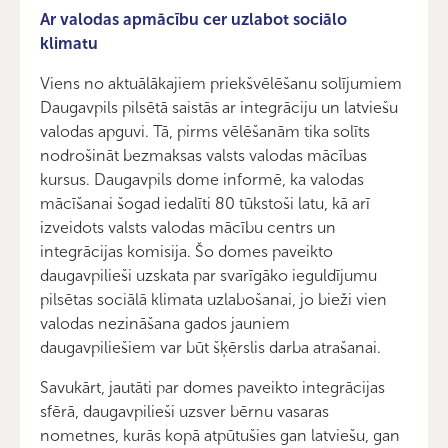
Ar valodas apmācību cer uzlabot sociālo
klimatu
Viens no aktuālākajiem priekšvēlēšanu solījumiem
Daugavpils pilsētā saistās ar integrāciju un latviešu
valodas apguvi. Tā, pirms vēlēšanām tika solīts
nodrošināt bezmaksas valsts valodas mācības
kursus. Daugavpils dome informē, ka valodas
mācīšanai šogad iedalīti 80 tūkstoši latu, kā arī
izveidots valsts valodas mācību centrs un
integrācijas komisija. Šo domes paveikto
daugavpilieši uzskata par svarīgāko ieguldījumu
pilsētas sociālā klimata uzlabošanai, jo bieži vien
valodas nezināšana gados jauniem
daugavpiliešiem var būt šķērslis darba atrašanai.
Savukārt, jautāti par domes paveikto integrācijas
sfērā, daugavpilieši uzsver bērnu vasaras
nometnes, kurās kopā atpūtušies gan latviešu, gan