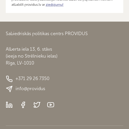
atbalstīt providus.lv ar
ziedojumu!
Sabiedriskās politikas centrs PROVIDUS
Alberta iela 13, 6. stāvs
(ieeja no Strēlnieku ielas)
Rīga, LV-1010
+371 29 26 7350
info@providus