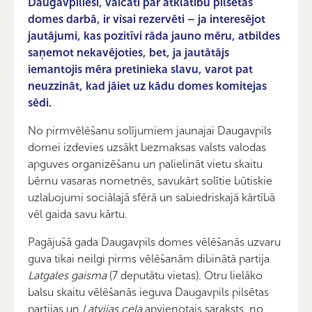
Daugavpilieši, vaicāti par atklātību pilsētas
domes darbā, ir visai rezervēti – ja interesējot
jautājumi, kas pozitīvi rāda jauno mēru, atbildes
saņemot nekavējoties, bet, ja jautātājs
iemantojis mēra pretinieka slavu, varot pat
neuzzināt, kad jāiet uz kādu domes komitejas
sēdi.
No pirmvēlēšanu solījumiem jaunajai Daugavpils
domei izdevies uzsākt bezmaksas valsts valodas
apguves organizēšanu un palielināt vietu skaitu
bērnu vasaras nometnēs, savukārt solītie būtiskie
uzlabojumi sociālajā sfērā un sabiedriskajā kārtībā
vēl gaida savu kārtu.
Pagājušā gada Daugavpils domes vēlēšanās uzvaru
guva tikai neilgi pirms vēlēšanām dibinātā partija
Latgales gaisma
(7 deputātu vietas). Otru lielāko
balsu skaitu vēlēšanās ieguva Daugavpils pilsētas
partijas un
Latvijas ceļa
apvienotais saraksts, no