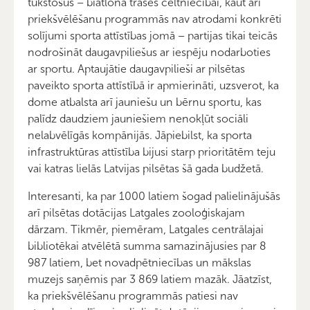
tūkstošus – biatlona trases celtniecībai, kaut arī
priekšvēlēšanu programmās nav atrodami konkrēti
solījumi sporta attīstības jomā – partijas tikai teicās
nodrošināt daugavpiliešus ar iespēju nodarboties
ar sportu. Aptaujātie daugavpilieši ar pilsētas
paveikto sporta attīstībā ir apmierināti, uzsverot, ka
dome atbalsta arī jauniešu un bērnu sportu, kas
palīdz daudziem jauniešiem nenokļūt sociāli
nelabvēlīgās kompānijās. Jāpiebilst, ka sporta
infrastruktūras attīstība bijusi starp prioritātēm teju
vai katras lielās Latvijas pilsētas šā gada budžetā.
Interesanti, ka par 1000 latiem šogad palielinājušās
arī pilsētas dotācijas Latgales zooloģiskajam
dārzam. Tikmēr, piemēram, Latgales centrālajai
bibliotēkai atvēlētā summa samazinājusies par 8
987 latiem, bet novadpētniecības un mākslas
muzejs saņēmis par 3 869 latiem mazāk. Jāatzīst,
ka priekšvēlēšanu programmās patiesi nav