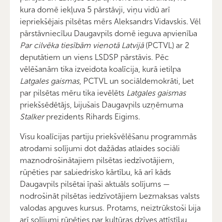
kura domē iekļuva 5 pārstāvji, viņu vidū arī
iepriekšējais pilsētas mērs Aleksandrs Vidavskis. Vēl
pārstāvniecību Daugavpils domē ieguva apvienība
Par cilvēka tiesībām vienotā Latvijā
(PCTVL) ar 2
deputātiem un viens LSDSP pārstāvis. Pēc
vēlēšanām tika izveidota koalīcija, kurā ietilpa
Latgales gaismas
, PCTVL un sociāldemokrāti, bet
par pilsētas mēru tika ievēlēts
Latgales gaismas
priekšsēdētājs, bijušais Daugavpils uzņēmuma
Stalker
prezidents Rihards Eigims.
Visu koalīcijas partiju priekšvēlēšanu programmās
atrodami solījumi dot dažādas atlaides sociāli
maznodrošinātajiem pilsētas iedzīvotājiem,
rūpēties par sabiedrisko kārtību, kā arī kāds
Daugavpils pilsētai īpaši aktuāls solījums —
nodrošināt pilsētas iedzīvotājiem bezmaksas valsts
valodas apguves kursus. Protams, neiztrūkstoši bija
arī solījumi rūpēties par kultūras dzīves attīstību