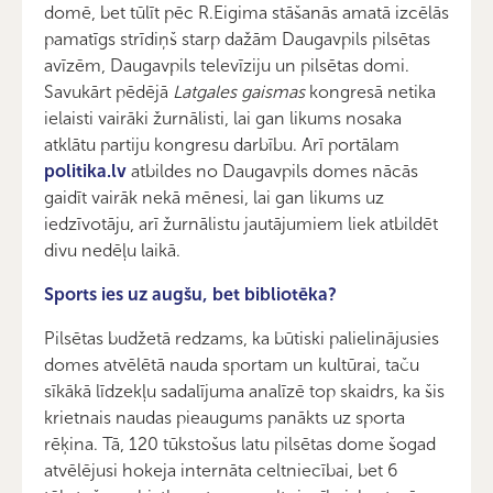
domē, bet tūlīt pēc R.Eigima stāšanās amatā izcēlās
pamatīgs strīdiņš starp dažām Daugavpils pilsētas
avīzēm, Daugavpils televīziju un pilsētas domi.
Savukārt pēdējā
Latgales gaismas
kongresā netika
ielaisti vairāki žurnālisti, lai gan likums nosaka
atklātu partiju kongresu darbību. Arī portālam
politika.lv
atbildes no Daugavpils domes nācās
gaidīt vairāk nekā mēnesi, lai gan likums uz
iedzīvotāju, arī žurnālistu jautājumiem liek atbildēt
divu nedēļu laikā.
Sports ies uz augšu, bet bibliotēka?
Pilsētas budžetā redzams, ka būtiski palielinājusies
domes atvēlētā nauda sportam un kultūrai, taču
sīkākā līdzekļu sadalījuma analīzē top skaidrs, ka šis
krietnais naudas pieaugums panākts uz sporta
rēķina. Tā, 120 tūkstošus latu pilsētas dome šogad
atvēlējusi hokeja internāta celtniecībai, bet 6