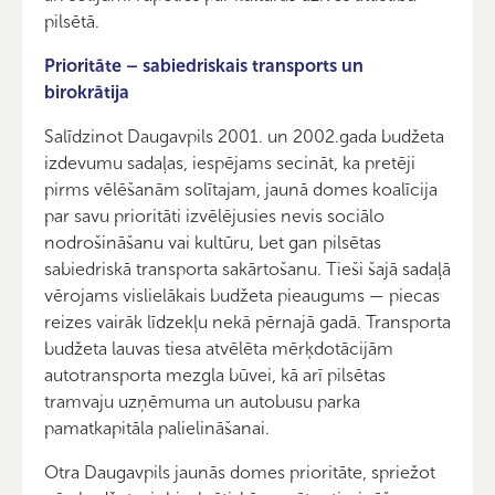
pilsētā.
Prioritāte – sabiedriskais transports un
birokrātija
Salīdzinot Daugavpils 2001. un 2002.gada budžeta
izdevumu sadaļas, iespējams secināt, ka pretēji
pirms vēlēšanām solītajam, jaunā domes koalīcija
par savu prioritāti izvēlējusies nevis sociālo
nodrošināšanu vai kultūru, bet gan pilsētas
sabiedriskā transporta sakārtošanu. Tieši šajā sadaļā
vērojams vislielākais budžeta pieaugums — piecas
reizes vairāk līdzekļu nekā pērnajā gadā. Transporta
budžeta lauvas tiesa atvēlēta mērķdotācijām
autotransporta mezgla būvei, kā arī pilsētas
tramvaju uzņēmuma un autobusu parka
pamatkapitāla palielināšanai.
Otra Daugavpils jaunās domes prioritāte, spriežot