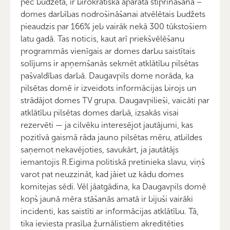
pēc budžeta, ir birokrātiskā aparāta stiprināšana –
domes darbības nodrošināšanai atvēlētais budžets
pieaudzis par 166% jeb vairāk nekā 300 tūkstošiem
latu gadā. Tas noticis, kaut arī priekšvēlēšanu
programmās vienīgais ar domes darbu saistītais
solījums ir apņemšanās sekmēt atklātību pilsētas
pašvaldības darbā. Daugavpils dome norāda, ka
pilsētas domē ir izveidots informācijas birojs un
strādājot domes TV grupa. Daugavpilieši, vaicāti par
atklātību pilsētas domes darbā, izsakās visai
rezervēti — ja cilvēku interesējot jautājumi, kas
pozitīvā gaismā rāda jauno pilsētas mēru, atbildes
saņemot nekavējoties, savukārt, ja jautātājs
iemantojis R.Eigima politiskā pretinieka slavu, viņš
varot pat neuzzināt, kad jāiet uz kādu domes
komitejas sēdi. Vēl jāatgādina, ka Daugavpils domē
kopš jaunā mēra stāšanās amatā ir bijuši vairāki
incidenti, kas saistīti ar informācijas atklātību. Tā,
tika ieviesta prasība žurnālistiem akreditēties