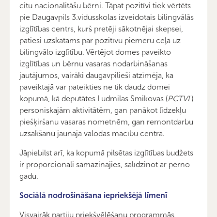
citu nacionalitāšu bērni. Tāpat pozitīvi tiek vērtēts
pie Daugavpils 3.vidusskolas izveidotais bilingvālās
izglītības centrs, kurš pretēji sākotnējai skepsei,
patiesi uzskatāms par pozitīvu piemēru ceļā uz
bilingvālo izglītību. Vērtējot domes paveikto
izglītības un bērnu vasaras nodarbināšanas
jautājumos, vairāki daugavpilieši atzīmēja, ka
paveiktajā var pateikties ne tik daudz domei
kopumā, kā deputātes Ludmilas Smikovas (
PCTVL
)
personiskajām aktivitātēm, gan panākot līdzekļu
piešķiršanu vasaras nometnēm, gan remontdarbu
uzsākšanu jaunajā valodas mācību centrā.
Jāpiebilst arī, ka kopumā pilsētas izglītības budžets
ir proporcionāli samazinājies, salīdzinot ar pērno
gadu.
Sociālā nodrošināšana iepriekšējā līmenī
Visvairāk partiju priekšvēlēšanu programmās