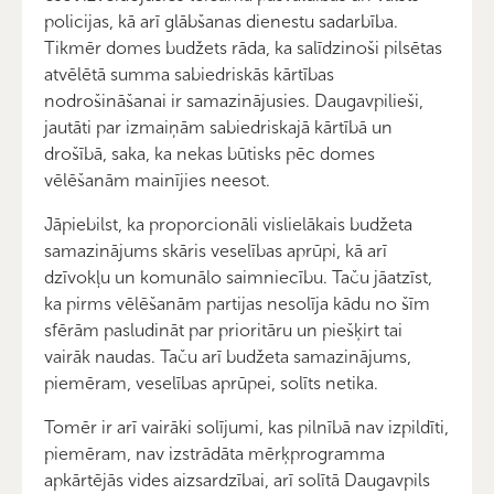
policijas, kā arī glābšanas dienestu sadarbība.
Tikmēr domes budžets rāda, ka salīdzinoši pilsētas
atvēlētā summa sabiedriskās kārtības
nodrošināšanai ir samazinājusies. Daugavpilieši,
jautāti par izmaiņām sabiedriskajā kārtībā un
drošībā, saka, ka nekas būtisks pēc domes
vēlēšanām mainījies neesot.
Jāpiebilst, ka proporcionāli vislielākais budžeta
samazinājums skāris veselības aprūpi, kā arī
dzīvokļu un komunālo saimniecību. Taču jāatzīst,
ka pirms vēlēšanām partijas nesolīja kādu no šīm
sfērām pasludināt par prioritāru un piešķirt tai
vairāk naudas. Taču arī budžeta samazinājums,
piemēram, veselības aprūpei, solīts netika.
Tomēr ir arī vairāki solījumi, kas pilnībā nav izpildīti,
piemēram, nav izstrādāta mērķprogramma
apkārtējās vides aizsardzībai, arī solītā Daugavpils