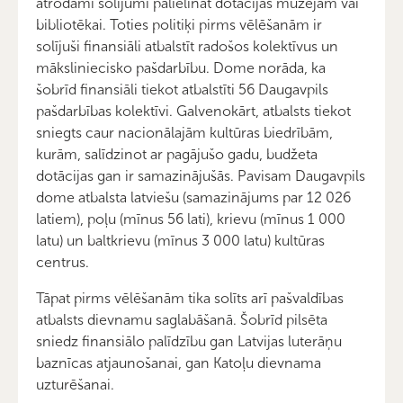
atrodami solījumi palielināt dotācijas muzejam vai
bibliotēkai. Toties politiķi pirms vēlēšanām ir
solījuši finansiāli atbalstīt radošos kolektīvus un
māksliniecisko pašdarbību. Dome norāda, ka
šobrīd finansiāli tiekot atbalstīti 56 Daugavpils
pašdarbības kolektīvi. Galvenokārt, atbalsts tiekot
sniegts caur nacionālajām kultūras biedrībām,
kurām, salīdzinot ar pagājušo gadu, budžeta
dotācijas gan ir samazinājušās. Pavisam Daugavpils
dome atbalsta latviešu (samazinājums par 12 026
latiem), poļu (mīnus 56 lati), krievu (mīnus 1 000
latu) un baltkrievu (mīnus 3 000 latu) kultūras
centrus.
Tāpat pirms vēlēšanām tika solīts arī pašvaldības
atbalsts dievnamu saglabāšanā. Šobrīd pilsēta
sniedz finansiālo palīdzību gan Latvijas luterāņu
baznīcas atjaunošanai, gan Katoļu dievnama
uzturēšanai.