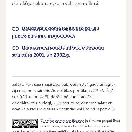
cietokšņa rekonstrukcija vēl nav notikusi.
Daugavpils domē iekļuvušo partiju
priekšvēlēšanu programmas
Daugavpils pamatbudžeta izdevumu
struktūra 2001. un 2002.g.
Saturs, kurš šajā mājaslapā publicēts 2014.gadā un agrāk,
bija daļa no sabiedriskās politikas portāla
politika.lv
. Šajā
portālā tika publicēti dažādi pētijumi, analīzes,
viedokļraksti un blogi, kuru saturs ne vienmēr sakrīt ar
politika.lv
redakcionālās komandas vai Providus pozīciju.
Creative commons licence
ļauj rakstu pārpublicēt
bez maksas, atsaucoties uz autoru un portālu
providus.lv, taču publikāciju nedrīkst labot vai papildināt. Aicinām