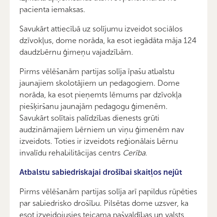
pacienta iemaksas.
Savukārt attiecībā uz solījumu izveidot sociālos
dzīvokļus, dome norāda, ka esot iegādāta māja 124
daudzbērnu ģimeņu vajadzībām.
Pirms vēlēšanām partijas solīja īpašu atbalstu
jaunajiem skolotājiem un pedagogiem. Dome
norāda, ka esot pieņemts lēmums par dzīvokļa
piešķiršanu jaunajām pedagogu ģimenēm.
Savukārt solītais palīdzības dienests grūti
audzināmajiem bērniem un viņu ģimenēm nav
izveidots. Toties ir izveidots reģionālais bērnu
invalīdu rehabilitācijas centrs
Cerība
.
Atbalstu sabiedriskajai drošībai skaitļos nejūt
Pirms vēlēšanām partijas solīja arī papildus rūpēties
par sabiedrisko drošību. Pilsētas dome uzsver, ka
esot izveidojusies teicama pašvaldības un valsts