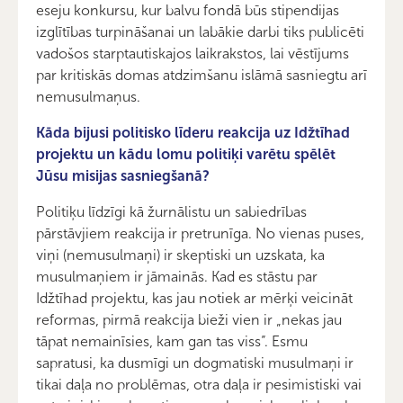
eseju konkursu, kur balvu fondā būs stipendijas
izglītības turpināšanai un labākie darbi tiks publicēti
vadošos starptautiskajos laikrakstos, lai vēstījums
par kritiskās domas atdzimšanu islāmā sasniegtu arī
nemusulmaņus.
Kāda bijusi politisko līderu reakcija uz Idžtīhad
projektu un kādu lomu politiķi varētu spēlēt
Jūsu misijas sasniegšanā?
Politiķu līdzīgi kā žurnālistu un sabiedrības
pārstāvjiem reakcija ir pretrunīga. No vienas puses,
viņi (nemusulmaņi) ir skeptiski un uzskata, ka
musulmaņiem ir jāmainās. Kad es stāstu par
Idžtīhad projektu, kas jau notiek ar mērķi veicināt
reformas, pirmā reakcija bieži vien ir „nekas jau
tāpat nemainīsies, kam gan tas viss”. Esmu
sapratusi, ka dusmīgi un dogmatiski musulmaņi ir
tikai daļa no problēmas, otra daļa ir pesimistiski vai