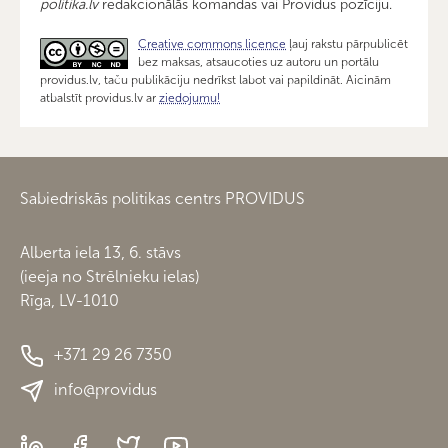
politika.lv
redakcionālās komandas vai Providus pozīciju.
Creative commons licence
ļauj rakstu pārpublicēt
bez maksas, atsaucoties uz autoru un portālu
providus.lv, taču publikāciju nedrīkst labot vai papildināt. Aicinām
atbalstīt providus.lv ar
ziedojumu!
Sabiedriskās politikas centrs PROVIDUS
Alberta iela 13, 6. stāvs
(ieeja no Strēlnieku ielas)
Rīga, LV-1010
+371 29 26 7350
info@providus