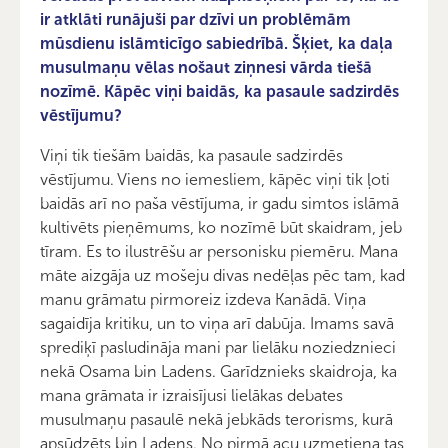
ir atklāti runājuši par dzīvi un problēmām
mūsdienu islāmticīgo sabiedrībā. Šķiet, ka daļa
musulmaņu vēlas nošaut ziņnesi vārda tiešā
nozīmē. Kāpēc viņi baidās, ka pasaule sadzirdēs
vēstījumu?
Viņi tik tiešām baidās, ka pasaule sadzirdēs
vēstījumu. Viens no iemesliem, kāpēc viņi tik ļoti
baidās arī no paša vēstījuma, ir gadu simtos islāmā
kultivēts pieņēmums, ko nozīmē būt skaidram, jeb
tīram. Es to ilustrēšu ar personisku piemēru. Mana
māte aizgāja uz mošeju divas nedēļas pēc tam, kad
manu grāmatu pirmoreiz izdeva Kanādā. Viņa
sagaidīja kritiku, un to viņa arī dabūja. Imams savā
sprediķī pasludināja mani par lielāku noziedznieci
nekā Osama bin Ladens. Garīdznieks skaidroja, ka
mana grāmata ir izraisījusi lielākas debates
musulmaņu pasaulē nekā jebkāds terorisms, kurā
apsūdzēts bin Ladens. No pirmā acu uzmetiena tas