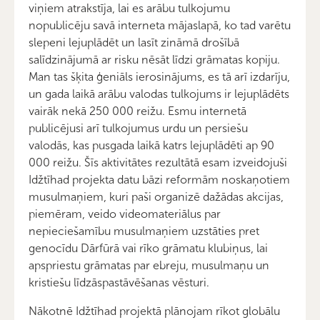
viņiem atrakstīja, lai es arābu tulkojumu
nopublicēju savā interneta mājaslapā, ko tad varētu
slepeni lejuplādēt un lasīt zināmā drošībā
salīdzinājumā ar risku nēsāt līdzi grāmatas kopiju.
Man tas šķita ģeniāls ierosinājums, es tā arī izdarīju,
un gada laikā arābu valodas tulkojums ir lejuplādēts
vairāk nekā 250 000 reižu. Esmu internetā
publicējusi arī tulkojumus urdu un persiešu
valodās, kas pusgada laikā katrs lejuplādēti ap 90
000 reižu. Šīs aktivitātes rezultātā esam izveidojuši
Idžtīhad projekta datu bāzi reformām noskaņotiem
musulmaņiem, kuri paši organizē dažādas akcijas,
piemēram, veido videomateriālus par
nepieciešamību musulmaņiem uzstāties pret
genocīdu Dārfūrā vai rīko grāmatu klubiņus, lai
apspriestu grāmatas par ebreju, musulmaņu un
kristiešu līdzāspastāvēšanas vēsturi.
Nākotnē Idžtīhad projektā plānojam rīkot globālu