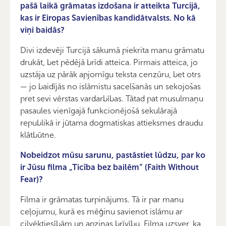
pašā laikā grāmatas izdošana ir atteikta Turcijā,
kas ir Eiropas Savienības kandidātvalsts. No kā
viņi baidās?
Divi izdevēji Turcijā sākumā piekrita manu grāmatu
drukāt, bet pēdējā brīdi atteica. Pirmais atteica, jo
uzstāja uz pārāk apjomīgu teksta cenzūru, bet otrs
— jo baidījās no islāmistu sacelšanās un sekojošas
pret sevi vērstas vardarbības. Tātad pat musulmaņu
pasaules vienīgajā funkcionējošā sekulārajā
republikā ir jūtama dogmatiskas attieksmes draudu
klātbūtne.
Nobeidzot mūsu sarunu, pastāstiet lūdzu, par ko
ir Jūsu filma „Ticība bez bailēm” (Faith Without
Fear)?
Filma ir grāmatas turpinājums. Tā ir par manu
ceļojumu, kurā es mēģinu savienot islāmu ar
cilvēktiesībām un apziņas brīvību. Filma uzsver, ka