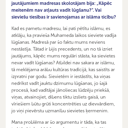
jautājumiem madresas skolotājam bija: „Kāpēc
meitenēm nav atļauts vadīt lūgšanu?”. Vai
sieviešu tiesības ir savienojamas ar islāma ticību?
Kad es pametu madresu, lai pati pētītu islāmu, es
atklāju, ka pravieša Muhameda laikos sieviete vadīja
lūgšanas. Madresā par šo faktu mums neviens
nestāstīja. Tātad ir bijis precedents, un no tā izriet
jautājums, kāpēc mums regulāri stāsta, ka sievietes
nevar vadīt lūgšanas? Atbildei nav sakara ar islāmu,
tā meklējama arābu kultūras tradīcijā, kas saistīts ar
izpratni par godu. Sievietēm ir iestāstīts, ka viņas
nedrīkst vadīt jauktu dzimumu lūgšanas, jo šajā
procesā, kad vadītājai jānoliecas lūdzēju priekšā,
viņas, atvainojiet, dibens tiktu izsliets gaisā, un
vīriešiem būtu grūti koncentrēties uz dievvārdiem,
jo viņi pievērstu uzmanību sievietes ķermenim.
Mana problēma ar šo argumentu ir tāda, ka tas