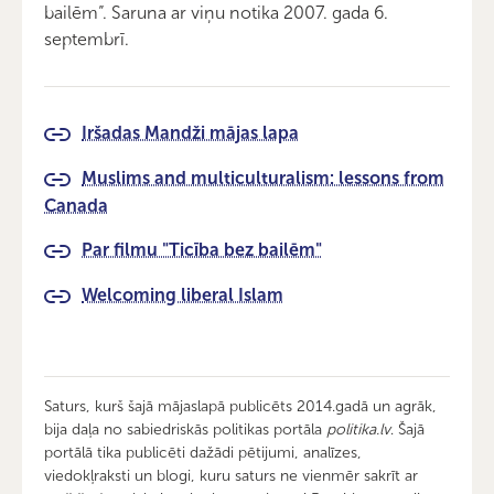
bailēm”. Saruna ar viņu notika 2007. gada 6.
septembrī.
Iršadas Mandži mājas lapa
Muslims and multiculturalism: lessons from
Canada
Par filmu "Ticība bez bailēm"
Welcoming liberal Islam
Saturs, kurš šajā mājaslapā publicēts 2014.gadā un agrāk,
bija daļa no sabiedriskās politikas portāla
politika.lv
. Šajā
portālā tika publicēti dažādi pētijumi, analīzes,
viedokļraksti un blogi, kuru saturs ne vienmēr sakrīt ar