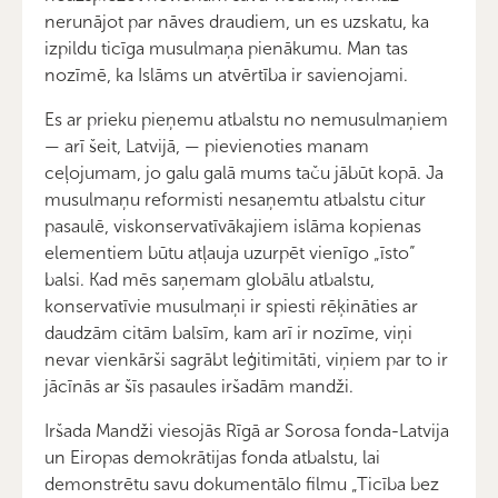
nerunājot par nāves draudiem, un es uzskatu, ka
izpildu ticīga musulmaņa pienākumu. Man tas
nozīmē, ka Islāms un atvērtība ir savienojami.
Es ar prieku pieņemu atbalstu no nemusulmaņiem
— arī šeit, Latvijā, — pievienoties manam
ceļojumam, jo galu galā mums taču jābūt kopā. Ja
musulmaņu reformisti nesaņemtu atbalstu citur
pasaulē, viskonservatīvākajiem islāma kopienas
elementiem būtu atļauja uzurpēt vienīgo „īsto”
balsi. Kad mēs saņemam globālu atbalstu,
konservatīvie musulmaņi ir spiesti rēķināties ar
daudzām citām balsīm, kam arī ir nozīme, viņi
nevar vienkārši sagrābt leģitimitāti, viņiem par to ir
jācīnās ar šīs pasaules iršadām mandži.
Iršada Mandži viesojās Rīgā ar Sorosa fonda-Latvija
un Eiropas demokrātijas fonda atbalstu, lai
demonstrētu savu dokumentālo filmu „Ticība bez