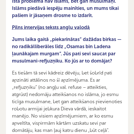
Īstā problēma nav islāms, bet gan musulmaņi.
Islāms piedāvā iespēju mainīties, un mums tikai
pašiem ir jāsaņem drosme to izdarīt.
Pilns intervijas teksts angļu valodā
Jums laika gaitā „piekarinātas“ dažādas birkas —
no radikālliberāles līdz „Osamas bin Ladena
ļaunākajam murgam“. Jūs pati sevi saucat par
musulmani-refjuzņiku. Ko jūs ar to domājat?
Es tiešām tā sevi kādreiz dēvēju, bet šobrīd pati
apzināti attālinos no šī apzīmējuma. Es ar
„refjuzņiku“ (no angļu val. refuse – atteikties,
atgrūst) nedomāju atteikšanos no islāma, jo esmu
ticīga musulmane, bet gan atteikšanos pievienoties
robotu armijai jebkura Dieva vārdā, ieskaitot
manējo. No visiem apzīmējumiem, ar ko esmu
apveltīta, vispirmām kārtām uzskatu sevi par
domātāju, kas man ļauj katru dienu „būt ceļā“.