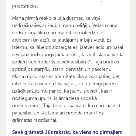
priekšnieks.
Mana pirmā reakcija bija dusmas, ka viņš
uzdrošinājies apšaubīt manu reliģiju. Vēlāk mana
sirdsapziņa lika man mainīt šo noliedzošo
attieksmi un atzīt, ka jautājums ir bijis vietā. Es
izlēmu, ka jābeidz aizsargāties, jāatver acis un pašai
sev jāuzdod svarīgs jautājums: „Kas vēl islāma vārdā
šodien tiek nodarīts cilvēktiesībām?”. Tajā brīdī es
apzinājos starpību starp identitāti un pašcieņu.
Mana musulmanes identitāte lika aizsargāties, bet
cilvēciskā pašcieņa lika sajust, ka ir pilnīgi pareizi
izrādīt sašutumu par to, ka jaunu sievieti, kas ir
nozieguma upuris, islāma tiesa soda kā
noziedznieci. Tajā brīdī es sapratu, ka man jāatzīst
patiesība, un šī atziņa arī noveda mani līdz
grāmatas rakstīšanai.
Savā grāmatā Jūs rakstāt, ka viens no pirmajiem