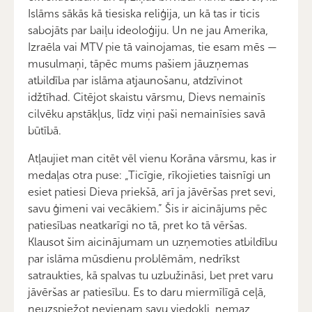
Islāms sākās kā tiesiska reliģija, un kā tas ir ticis
sabojāts par baiļu ideoloģiju. Un ne jau Amerika,
Izraēla vai MTV pie tā vainojamas, tie esam mēs —
musulmaņi, tāpēc mums pašiem jāuzņemas
atbildība par islāma atjaunošanu, atdzīvinot
idžtīhad. Citējot skaistu vārsmu, Dievs nemainīs
cilvēku apstākļus, līdz viņi paši nemainīsies savā
būtībā.
Atļaujiet man citēt vēl vienu Korāna vārsmu, kas ir
medaļas otra puse: „Ticīgie, rīkojieties taisnīgi un
esiet patiesi Dieva priekšā, arī ja jāvēršas pret sevi,
savu ģimeni vai vecākiem.” Šis ir aicinājums pēc
patiesības neatkarīgi no tā, pret ko tā vēršas.
Klausot šim aicinājumam un uzņemoties atbildību
par islāma mūsdienu problēmām, nedrīkst
satraukties, kā spalvas tu uzbužināsi, bet pret varu
jāvēršas ar patiesību. Es to daru miermīlīgā ceļā,
neuzspiežot nevienam savu viedokli, nemaz