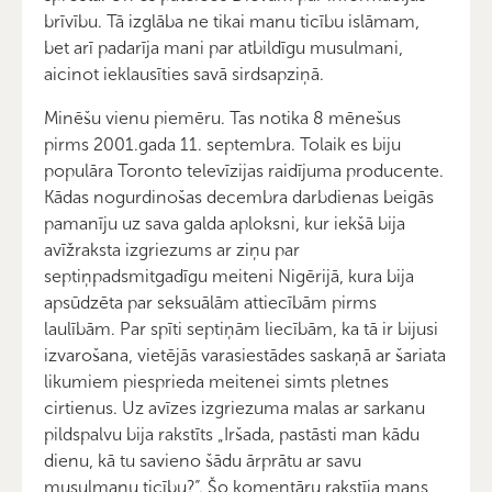
brīvību. Tā izglāba ne tikai manu ticību islāmam,
bet arī padarīja mani par atbildīgu musulmani,
aicinot ieklausīties savā sirdsapziņā.
Minēšu vienu piemēru. Tas notika 8 mēnešus
pirms 2001.gada 11. septembra. Tolaik es biju
populāra Toronto televīzijas raidījuma producente.
Kādas nogurdinošas decembra darbdienas beigās
pamanīju uz sava galda aploksni, kur iekšā bija
avīžraksta izgriezums ar ziņu par
septiņpadsmitgadīgu meiteni Nigērijā, kura bija
apsūdzēta par seksuālām attiecībām pirms
laulībām. Par spīti septiņām liecībām, ka tā ir bijusi
izvarošana, vietējās varasiestādes saskaņā ar šariata
likumiem piesprieda meitenei simts pletnes
cirtienus. Uz avīzes izgriezuma malas ar sarkanu
pildspalvu bija rakstīts „Iršada, pastāsti man kādu
dienu, kā tu savieno šādu ārprātu ar savu
musulmaņu ticību?”. Šo komentāru rakstīja mans