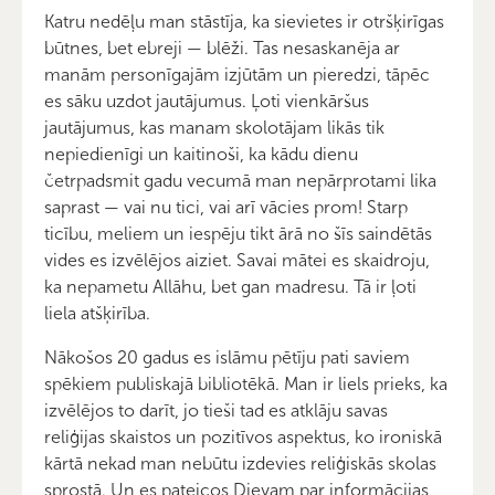
Katru nedēļu man stāstīja, ka sievietes ir otršķirīgas
būtnes, bet ebreji — blēži. Tas nesaskanēja ar
manām personīgajām izjūtām un pieredzi, tāpēc
es sāku uzdot jautājumus. Ļoti vienkāršus
jautājumus, kas manam skolotājam likās tik
nepiedienīgi un kaitinoši, ka kādu dienu
četrpadsmit gadu vecumā man nepārprotami lika
saprast — vai nu tici, vai arī vācies prom! Starp
ticību, meliem un iespēju tikt ārā no šīs saindētās
vides es izvēlējos aiziet. Savai mātei es skaidroju,
ka nepametu Allāhu, bet gan madresu. Tā ir ļoti
liela atšķirība.
Nākošos 20 gadus es islāmu pētīju pati saviem
spēkiem publiskajā bibliotēkā. Man ir liels prieks, ka
izvēlējos to darīt, jo tieši tad es atklāju savas
reliģijas skaistos un pozitīvos aspektus, ko ironiskā
kārtā nekad man nebūtu izdevies reliģiskās skolas
sprostā. Un es pateicos Dievam par informācijas