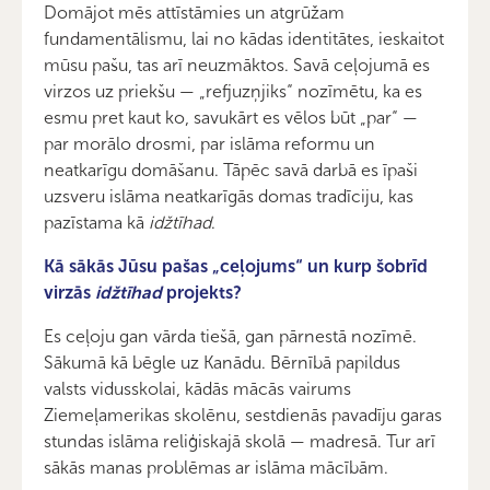
Domājot mēs attīstāmies un atgrūžam
fundamentālismu, lai no kādas identitātes, ieskaitot
mūsu pašu, tas arī neuzmāktos. Savā ceļojumā es
virzos uz priekšu — „refjuzņjiks“ nozīmētu, ka es
esmu pret kaut ko, savukārt es vēlos būt „par“ —
par morālo drosmi, par islāma reformu un
neatkarīgu domāšanu. Tāpēc savā darbā es īpaši
uzsveru islāma neatkarīgās domas tradīciju, kas
pazīstama kā
idžtīhad
.
Kā sākās Jūsu pašas „ceļojums“ un kurp šobrīd
virzās
idžtīhad
projekts?
Es ceļoju gan vārda tiešā, gan pārnestā nozīmē.
Sākumā kā bēgle uz Kanādu. Bērnībā papildus
valsts vidusskolai, kādās mācās vairums
Ziemeļamerikas skolēnu, sestdienās pavadīju garas
stundas islāma reliģiskajā skolā — madresā. Tur arī
sākās manas problēmas ar islāma mācībām.