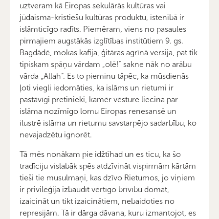
uztveram kā Eiropas sekulārās kultūras vai
jūdaisma-kristiešu kultūras produktu, īstenībā ir
islāmticīgo radīts. Piemēram, viens no pasaules
pirmajiem augstākās izglītības institūtiem 9. gs.
Bagdādē, mokas kafija, ģitāras agrīnā versija, pat tik
tipiskam spāņu vārdam „olē!” sakne nāk no arābu
vārda „Allah”. Es to pieminu tāpēc, ka mūsdienās
ļoti viegli iedomāties, ka islāms un rietumi ir
pastāvīgi pretinieki, kamēr vēsture liecina par
islāma nozīmīgo lomu Eiropas renesansē un
ilustrē islāma un rietumu savstarpējo sadarbību, ko
nevajadzētu ignorēt.
Tā mēs nonākam pie idžtīhad un es ticu, ka šo
tradīciju vislabāk spēs atdzīvināt vispirmām kārtām
tieši tie musulmaņi, kas dzīvo Rietumos, jo viņiem
ir privilēģija izbaudīt vērtīgo brīvību domāt,
izaicināt un tikt izaicinātiem, nebaidoties no
represijām. Tā ir dārga dāvana, kuru izmantojot, es