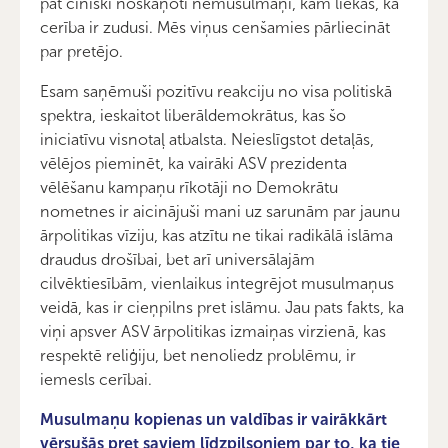
pat ciniski noskaņoti nemusulmaņi, kam liekas, ka
cerība ir zudusi. Mēs viņus cenšamies pārliecināt
par pretējo.
Esam saņēmuši pozitīvu reakciju no visa politiskā
spektra, ieskaitot liberāldemokrātus, kas šo
iniciatīvu visnotaļ atbalsta. Neieslīgstot detaļās,
vēlējos pieminēt, ka vairāki ASV prezidenta
vēlēšanu kampaņu rīkotāji no Demokrātu
nometnes ir aicinājuši mani uz sarunām par jaunu
ārpolitikas vīziju, kas atzītu ne tikai radikālā islāma
draudus drošībai, bet arī universālajām
cilvēktiesībām, vienlaikus integrējot musulmaņus
veidā, kas ir cieņpilns pret islāmu. Jau pats fakts, ka
viņi apsver ASV ārpolitikas izmaiņas virzienā, kas
respektē reliģiju, bet nenoliedz problēmu, ir
iemesls cerībai.
Musulmaņu kopienas un valdības ir vairākkārt
vērsušās pret saviem līdzpilsoņiem par to, ka tie