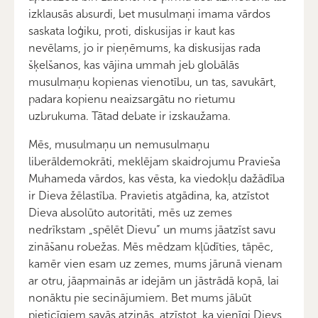
izklausās absurdi, bet musulmaņi imama vārdos
saskata loģiku, proti, diskusijas ir kaut kas
nevēlams, jo ir pieņēmums, ka diskusijas rada
šķelšanos, kas vājina ummah jeb globālās
musulmaņu kopienas vienotību, un tas, savukārt,
padara kopienu neaizsargātu no rietumu
uzbrukuma. Tātad debate ir izskaužama.
Mēs, musulmaņu un nemusulmaņu
liberāldemokrāti, meklējam skaidrojumu Pravieša
Muhameda vārdos, kas vēsta, ka viedokļu dažādība
ir Dieva žēlastība. Pravietis atgādina, ka, atzīstot
Dieva absolūto autoritāti, mēs uz zemes
nedrīkstam „spēlēt Dievu” un mums jāatzīst savu
zināšanu robežas. Mēs mēdzam kļūdīties, tāpēc,
kamēr vien esam uz zemes, mums jārunā vienam
ar otru, jāapmainās ar idejām un jāstrādā kopā, lai
nonāktu pie secinājumiem. Bet mums jābūt
pieticīgiem savās atziņās, atzīstot, ka vienīgi Dievs