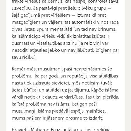
traktē vīriešus kā bērnus, kas nespēj kontrolēt savu
uzvedību. Ja pastāvīgi pret lielu cilvēku grupu —
šajā gadījumā pret vīriešiem — izturas kā pret
mazgadīgiem un vājiem, tas automātiski viņos rada
divas lietas: upura mentalitāti (un tad nav brīnums,
ka islāmticīgo vīriešu vidū tik izplatītas izjūtas ir
dusmas) un visatļautības apziņu (ja reiz viņi var
nesodīti atļauties jebko un nav jābūt atbildīgiem par
savu rīcību).
Kamēr mēs, musulmaņi, paši neapzināsimies šo
problēmu, ka par godu un reputāciju visa atbildības
nasta tiek uzkrauta sievietei, mēs netiksim tuvāk
lietas būtībai un atbildei uz jautājumu, kāpēc islāma
vārdā notiek tik daudz vardarbības. Tas tikai pierāda,
ka īstā problēma nav islāms, bet gan paši
musulmaņi. Islāms piedāvā iespēju mainīties,
mums pašiem ir jāsaņem drosme to izdarīt.
Pravietis Muhameds uz jautājumu, kas ir reliģija,