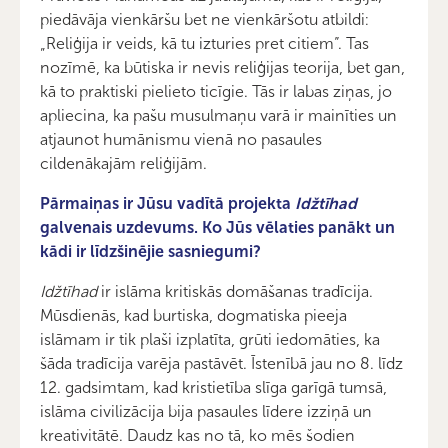
piedāvāja vienkāršu bet ne vienkāršotu atbildi:
„Reliģija ir veids, kā tu izturies pret citiem”. Tas
nozīmē, ka būtiska ir nevis reliģijas teorija, bet gan,
kā to praktiski pielieto ticīgie. Tās ir labas ziņas, jo
apliecina, ka pašu musulmaņu varā ir mainīties un
atjaunot humānismu vienā no pasaules
cildenākajām reliģijām.
Pārmaiņas ir Jūsu vadītā projekta
Idžtīhad
galvenais uzdevums. Ko Jūs vēlaties panākt un
kādi ir līdzšinējie sasniegumi?
Idžtīhad
ir islāma kritiskās domāšanas tradīcija.
Mūsdienās, kad burtiska, dogmatiska pieeja
islāmam ir tik plaši izplatīta, grūti iedomāties, ka
šāda tradīcija varēja pastāvēt. Īstenībā jau no 8. līdz
12. gadsimtam, kad kristietība slīga garīgā tumsā,
islāma civilizācija bija pasaules līdere izziņā un
kreativitātē. Daudz kas no tā, ko mēs šodien