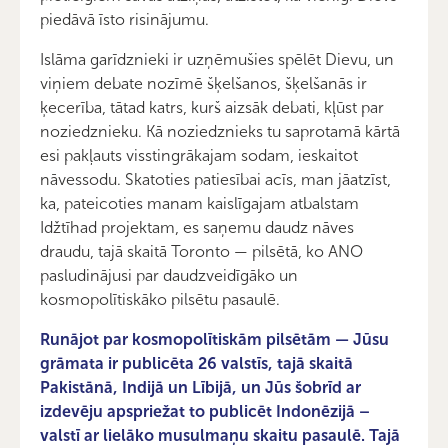
piedāvā īsto risinājumu.
Islāma garīdznieki ir uzņēmušies spēlēt Dievu, un
viņiem debate nozīmē šķelšanos, šķelšanās ir
ķecerība, tātad katrs, kurš aizsāk debati, kļūst par
noziedznieku. Kā noziedznieks tu saprotamā kārtā
esi pakļauts visstingrākajam sodam, ieskaitot
nāvessodu. Skatoties patiesībai acīs, man jāatzīst,
ka, pateicoties manam kaislīgajam atbalstam
Idžtīhad projektam, es saņemu daudz nāves
draudu, tajā skaitā Toronto — pilsētā, ko ANO
pasludinājusi par daudzveidīgāko un
kosmopolītiskāko pilsētu pasaulē.
Runājot par kosmopolītiskām pilsētām — Jūsu
grāmata ir publicēta 26 valstīs, tajā skaitā
Pakistānā, Indijā un Lībijā, un Jūs šobrīd ar
izdevēju apspriežat to publicēt Indonēzijā –
valstī ar lielāko musulmaņu skaitu pasaulē. Tajā