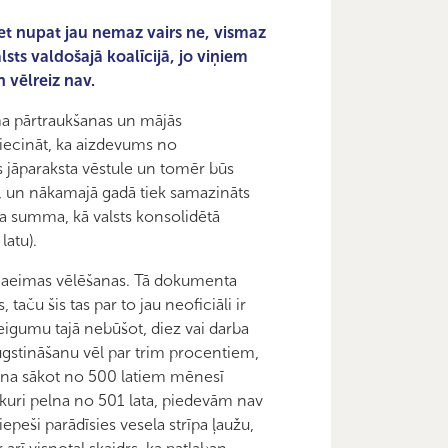
 bet nupat jau nemaz vairs ne, vismaz
lsts valdošajā koalīcijā, jo viņiem
 vēlreiz nav.
uma pārtraukšanas un mājās
liecināt, ka aizdevums no
s jāparaksta vēstule un tomēr būs
ti, un nākamajā gadā tiek samazināts
iela summa, kā valsts konsolidētā
latu).
 Saeimas vēlēšanas. Tā dokumenta
 taču šis tas par to jau neoficiāli ir
teigumu tajā nebūšot, diez vai darba
augstināšanu vēl par trim procentiem,
šana sākot no 500 latiem mēnesī
, kuri pelna no 501 lata, piedevām nav
peši parādīsies vesela strīpa ļaužu,