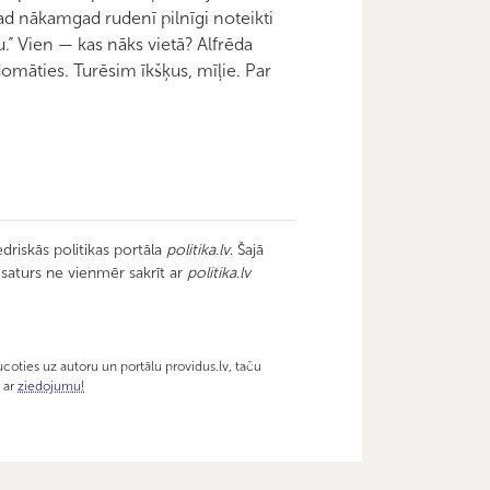
tad nākamgad rudenī pilnīgi noteikti
u.” Vien — kas nāks vietā? Alfrēda
domāties. Turēsim īkšķus, mīļie. Par
driskās politikas portāla
politika.lv
. Šajā
u saturs ne vienmēr sakrīt ar
politika.lv
coties uz autoru un portālu providus.lv, taču
v ar
ziedojumu!