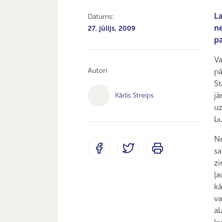
La
Datums:
ne
27. jūlijs, 2009
pa
Va
Autori
pā
St
jā
Kārlis Streips
uz
bu
Ne
sa
zi
ļa
kā
va
ab