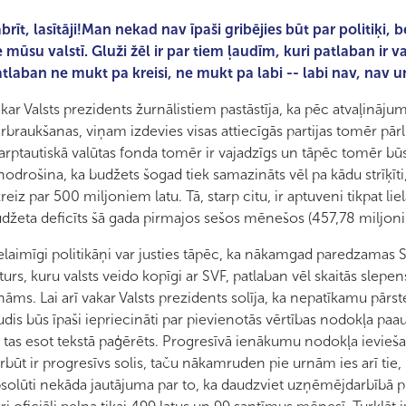
brīt, lasītāji!Man nekad nav īpaši gribējies būt par politiķi,
 mūsu valstī. Gluži žēl ir par tiem ļaudīm, kuri patlaban ir va
tlaban ne mukt pa kreisi, ne mukt pa labi -- labi nav, nav un
kar Valsts prezidents žurnālistiem pastāstīja, ka pēc atvaļināj
rbraukšanas, viņam izdevies visas attiecīgās partijas tomēr pār
arptautiskā valūtas fonda tomēr ir vajadzīgs un tāpēc tomēr bū
nodrošina, ka budžets šogad tiek samazināts vēl pa kādu strīķī
reiz par 500 miljoniem latu. Tā, starp citu, ir aptuveni tikpat l
džeta deficīts šā gada pirmajos sešos mēnešos (457,78 miljoni 
laimīgi politikāņi var justies tāpēc, ka nākamgad paredzamas
turs, kuru valsts veido kopīgi ar SVF, patlaban vēl skaitās slepens,
nāms. Lai arī vakar Valsts prezidents solīja, ka nepatīkamu pārs
udis būs īpaši iepriecināti par pievienotās vērtības nodokļa pa
 tas esot tekstā paģērēts. Progresīvā ienākumu nodokļa ievie
rbūt ir progresīvs solis, taču nākamruden pie urnām ies arī tie
solūti nekāda jautājuma par to, ka daudzviet uzņēmējdarbībā pie