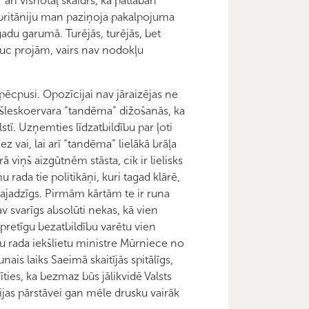
 arī visnotaļ skaidrs, ka patlaban
elbritāniju man paziņoja pakalpojuma
gadu garumā. Turējās, turējās, bet
rauc projām, vairs nav nodokļu
 pēcpusi. Opozīcijai nav jāraizējas ne
ašleskoervara “tandēma” dižošanās, ka
stī. Uzņemties līdzatbildību par ļoti
vai, lai arī “tandēma” lielākā brāļa
viņš aizgūtnēm stāsta, cik ir lielisks
rada tie politikāņi, kuri tagad klārē,
ajadzīgs. Pirmām kārtām te ir runa
 svarīgs absolūti nekas, kā vien
 pretīgu bezatbildību varētu vien
īnu rada iekšlietu ministre Mūrniece no
nais laiks Saeimā skaitījās spitālīgs,
ties, ka bezmaz būs jālikvidē Valsts
ijas pārstāvei gan mēle drusku vairāk