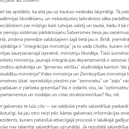
tu jātur aiz zobiem.
 arī tas apstāklis, ka aita jau uz kautuvi nedodas labprātīgi. Tā p
adēmijas likvidēšanu, un nekavējoties laikrakstos sāka parādī
eciālistiem par milzīgo kaiti Latvijas valstij un tautai, kādu it k
r pensiju sistēmas pārkārtošanu Satversmes tiesa jau saņēmus
rtā, zināma pieredze valdošajiem šajā lietā jau ir. Brīdī, piemēra
zjēdzīga ir “integrācijas ministrija,” ja to vada cilvēks, kuram int
rtijas šaurpierainajā izpratnē, ministriju likvidēja. Tieši šomēn
eslietu ministrija, jaunajā integrācijas departamentā ir astoņas
ondīņu aplidotāja un “ģimenes vērtību” sludinātāja kantorī. Vai p
švaldību ministrija? Vides ministrija un Zemkopības ministrija t
metnes (skat. iepriekšējo piezīmi par “zemnieku” un “zaļo” raison
 patlaban ir pārlieka greznība? Vai ir izdarīts viss, lai “optimizē
partamentus un nodaļas un citas struktūrvienības? Nu, nē.
t galvenais te būs cits — vai valdošie pratīs sabiedrībai paskaidr
ksturīgi, ka jau otro reizi pēc kārtas galvenais informācijas snie
ezidents, kuram patiesībā attiecīgajā procesā ir labākajā gad
pše nav talantīgi sabiedrības uzrunātāji. Ja rezultātā sabiedrība s