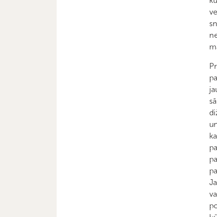
ku
ve
sn
ne
ma
Pr
pa
ja
sā
di
un
ka
pa
pa
pa
Ja
va
po