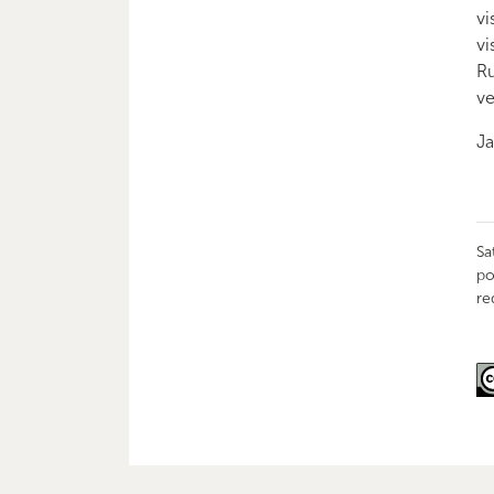
vi
vi
Ru
ve
Ja
Sa
po
re