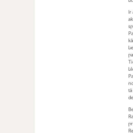
bū
Ir
ak
sp
Pa
kā
be
pa
Ti
bl
Pa
no
tā
de
Be
Ra
pr
Re