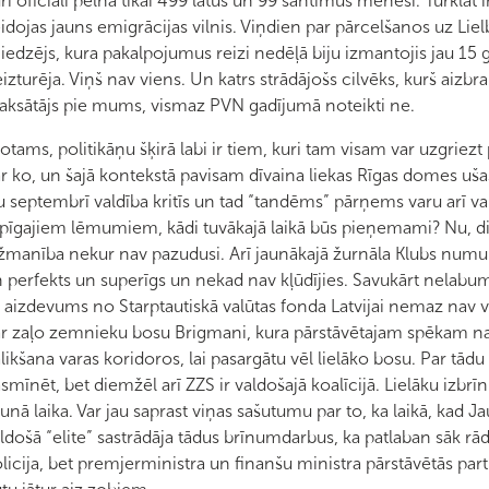
ri oficiāli pelna tikai 499 latus un 99 santīmus mēnesī. Turklāt ir
idojas jauns emigrācijas vilnis. Viņdien par pārcelšanos uz Li
iedzējs, kura pakalpojumus reizi nedēļā biju izmantojis jau 15 
izturēja. Viņš nav viens. Un katrs strādājošs cilvēks, kurš aizb
ksātājs pie mums, vismaz PVN gadījumā noteikti ne.
otams, politikāņu šķirā labi ir tiem, kuri tam visam var uzgriezt
r ko, un šajā kontekstā pavisam dīvaina liekas Rīgas domes uš
u septembrī valdība kritīs un tad “tandēms” pārņems varu arī val
pīgajiem lēmumiem, kādi tuvākajā laikā būs pieņemami? Nu, diez 
žmanība nekur nav pazudusi. Arī jaunākajā žurnāla Klubs numurā 
 perfekts un superīgs un nekad nav kļūdījies. Savukārt nelabumu 
 aizdevums no Starptautiskā valūtas fonda Latvijai nemaz nav v
r zaļo zemnieku bosu Brigmani, kura pārstāvētajam spēkam nav
likšana varas koridoros, lai pasargātu vēl lielāko bosu. Par tādu
smīnēt, bet diemžēl arī ZZS ir valdošajā koalīcijā. Lielāku izbr
unā laika. Var jau saprast viņas sašutumu par to, ka laikā, kad Jau
ldošā “elite” sastrādāja tādus brīnumdarbus, ka patlaban sāk rādī
licija, bet premjerministra un finanšu ministra pārstāvētās part