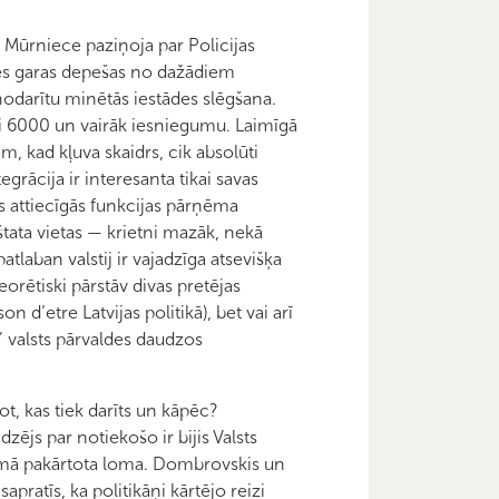
ati Mūrniece paziņoja par Policijas
ties garas depešas no dažādiem
ā nodarītu minētās iestādes slēgšana.
i 6000 un vairāk iesniegumu. Laimīgā
m, kad kļuva skaidrs, cik absolūti
egrācija ir interesanta tikai savas
es attiecīgās funkcijas pārņēma
 štata vietas — krietni mazāk, nekā
atlaban valstij ir vajadzīga atsevišķa
eorētiski pārstāv divas pretējas
 d’etre Latvijas politikā), bet vai arī
tu” valsts pārvaldes daudzos
ot, kas tiek darīts un kāpēc?
dzējs par notiekošo ir bijis Valsts
ījumā pakārtota loma. Dombrovskis un
apratīs, ka politikāņi kārtējo reizi