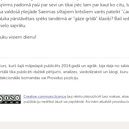
spirms padomā paši par sevi un tikai pēc tam par kaut ko citu, 
sa valdošā pleijāde Saeimas siltajiem krēsliem varēs pateikt “ča
bika pārstāvētais spēks tandēmā ar “gāze grīdā” klasiķi? Bail ie
selo saprātu.
uku visiem dienu!
turs, kurš šajā mājaslapā publicēts 2014.gadā un agrāk, bija daļa no sabie
rtālā tika publicēti dažādi pētijumi, analīzes, viedokļraksti un blogi, kur
dakcionālās komandas vai Providus pozīciju.
Creative commons licence
ļauj rakstu pārpublicēt bez maksas, atsau
publikāciju nedrīkst labot vai papildināt. Aicinām atbalstīt providus.l