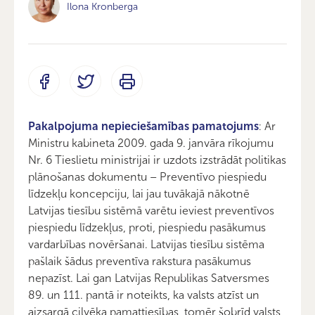
Ilona Kronberga
Pakalpojuma nepieciešamības pamatojums
: Ar
Ministru kabineta 2009. gada 9. janvāra rīkojumu
Nr. 6 Tieslietu ministrijai ir uzdots izstrādāt politikas
plānošanas dokumentu – Preventīvo piespiedu
līdzekļu koncepciju, lai jau tuvākajā nākotnē
Latvijas tiesību sistēmā varētu ieviest preventīvos
piespiedu līdzekļus, proti, piespiedu pasākumus
vardarbības novēršanai. Latvijas tiesību sistēma
pašlaik šādus preventīva rakstura pasākumus
nepazīst. Lai gan Latvijas Republikas Satversmes
89. un 111. pantā ir noteikts, ka valsts atzīst un
aizsargā cilvēka pamattiesības, tomēr šobrīd valsts