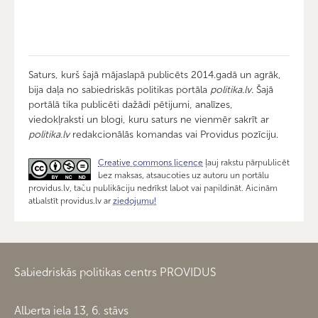
Saturs, kurš šajā mājaslapā publicēts 2014.gadā un agrāk,
bija daļa no sabiedriskās politikas portāla
politika.lv
. Šajā
portālā tika publicēti dažādi pētijumi, analīzes,
viedokļraksti un blogi, kuru saturs ne vienmēr sakrīt ar
politika.lv
redakcionālās komandas vai Providus pozīciju.
Creative commons licence
ļauj rakstu pārpublicēt
bez maksas, atsaucoties uz autoru un portālu
providus.lv, taču publikāciju nedrīkst labot vai papildināt. Aicinām
atbalstīt providus.lv ar
ziedojumu!
Sabiedriskās politikas centrs PROVIDUS
Alberta iela 13, 6. stāvs