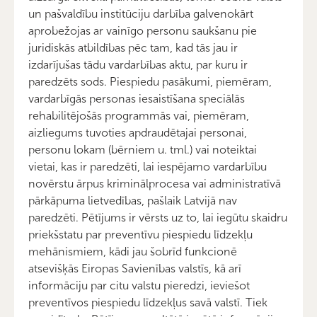
un pašvaldību institūciju darbība galvenokārt
aprobežojas ar vainīgo personu saukšanu pie
juridiskās atbildības pēc tam, kad tās jau ir
izdarījušas tādu vardarbības aktu, par kuru ir
paredzēts sods. Piespiedu pasākumi, piemēram,
vardarbīgās personas iesaistīšana speciālās
rehabilitējošās programmās vai, piemēram,
aizliegums tuvoties apdraudētajai personai,
personu lokam (bērniem u. tml.) vai noteiktai
vietai, kas ir paredzēti, lai iespējamo vardarbību
novērstu ārpus kriminālprocesa vai administratīvā
pārkāpuma lietvedības, pašlaik Latvijā nav
paredzēti. Pētījums ir vērsts uz to, lai iegūtu skaidru
priekšstatu par preventīvu piespiedu līdzekļu
mehānismiem, kādi jau šobrīd funkcionē
atsevišķās Eiropas Savienības valstīs, kā arī
informāciju par citu valstu pieredzi, ieviešot
preventīvos piespiedu līdzekļus savā valstī. Tiek