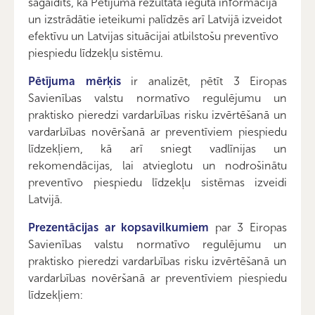
sagaidīts, ka Pētījuma rezultātā iegūtā informācija
un izstrādātie ieteikumi palīdzēs arī Latvijā izveidot
efektīvu un Latvijas situācijai atbilstošu preventīvo
piespiedu līdzekļu sistēmu.
Pētījuma mērķis
ir analizēt, pētīt 3 Eiropas
Savienības valstu normatīvo regulējumu un
praktisko pieredzi vardarbības risku izvērtēšanā un
vardarbības novēršanā ar preventīviem piespiedu
līdzekļiem, kā arī sniegt vadlīnijas un
rekomendācijas, lai atvieglotu un nodrošinātu
preventīvo piespiedu līdzekļu sistēmas izveidi
Latvijā.
Prezentācijas ar kopsavilkumiem
par 3 Eiropas
Savienības valstu normatīvo regulējumu un
praktisko pieredzi vardarbības risku izvērtēšanā un
vardarbības novēršanā ar preventīviem piespiedu
līdzekļiem: