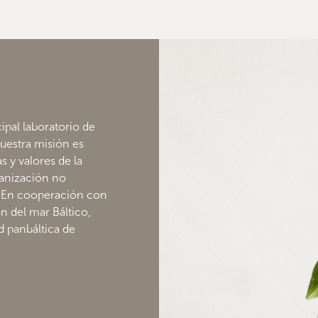
ipal laboratorio de
Nuestra misión es
 y valores de la
ganización no
. En cooperación con
ón del mar Báltico,
 panbáltica de