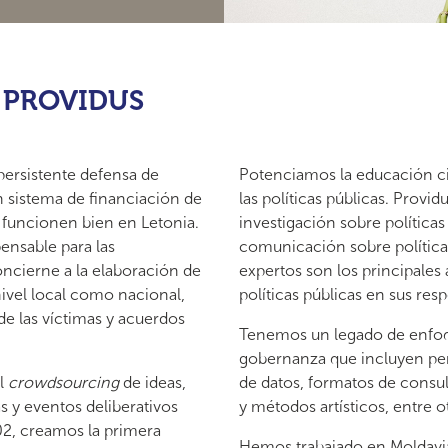
de PROVIDUS
persistente defensa de
Potenciamos la educación ci
n sistema de financiación de
las políticas públicas. Provi
e funcionen bien en Letonia.
investigación sobre políticas 
ensable para las
comunicación sobre políticas
oncierne a la elaboración de
expertos son los principales 
nivel local como nacional,
políticas públicas en sus resp
de las víctimas y acuerdos
Tenemos un legado de enfoq
gobernanza que incluyen pers
el
crowdsourcing
de ideas,
de datos, formatos de consu
s y eventos deliberativos
y métodos artísticos, entre o
02, creamos la primera
Hemos trabajado en Moldavia,